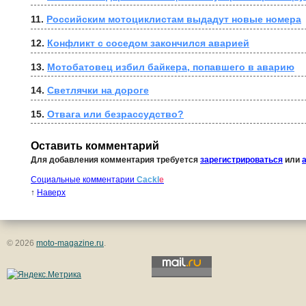
11. 
Российским мотоциклистам выдадут новые номера
12. 
Конфликт с соседом закончился аварией
13. 
Мотобатовец избил байкера, попавшего в аварию
14. 
Светлячки на дороге
15. 
Отвага или безрассудство?
Оставить комментарий
Для добавления комментария требуется
зарегистрироваться
или
Социальные комментарии
Cackl
e
↑
Наверх
© 2026
moto-magazine.ru
.