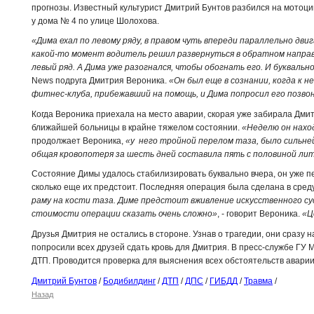
прогнозы. Известный культурист Дмитрий Бунтов разбился на мотоцик
у дома № 4 по улице Шолохова.
«Дима ехал по левому ряду, в правом чуть впереди параллельно дви
какой-то момент водитель решил развернуться в обратном направ
левый ряд. А Дима уже разогнался, чтобы обогнать его. И буквально
News подруга Дмитрия Вероника.
«Он был еще в сознании, когда к 
фитнес-клуба, прибежавший на помощь, и Дима попросил его позво
Когда Вероника приехала на место аварии, скорая уже забирала Дми
ближайшей больницы в крайне тяжелом состоянии.
«Неделю он нахо
продолжает Вероника,
«у него тройной перелом таза, было сильне
общая кровопотеря за шесть дней составила пять с половиной лит
Состояние Димы удалось стабилизировать буквально вчера, он уже пе
сколько еще их предстоит. Последняя операция была сделана в среду
раму на кости таза. Диме предстоит вживление искусственного с
стоимости операции сказать очень сложно»
, - говорит Вероника.
«Ц
Друзья Дмитрия не остались в стороне. Узнав о трагедии, они сразу
попросили всех друзей сдать кровь для Дмитрия. В пресс-службе ГУ 
ДТП. Проводится проверка для выяснения всех обстоятельств авари
Дмитрий Бунтов
/
Бодибилдинг
/
ДТП
/
ДПС
/
ГИБДД
/
Травма
/
Назад