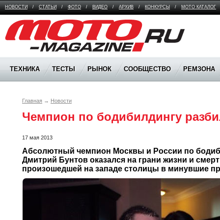
НОВОСТИ
/
СТАТЬИ
/
ФОТО
/
ВИДЕО
/
АРХИВ
/
КОНКУРСЫ
/
МОТО КАТАЛОГ
Moto Magazine
ТЕХНИКА
ТЕСТЫ
РЫНОК
СООБЩЕСТВО
РЕМЗОНА
Главная
→
Новости
Чемпион по бодибилдингу разби
17 мая 2013
Абсолютный чемпион Москвы и России по бодиб
Дмитрий Бунтов оказался на грани жизни и смерти
произошедшей на западе столицы в минувшие пр