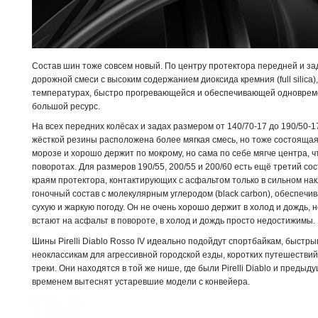
Состав шин тоже совсем новый. По центру протектора передней и 
дорожной смеси с высоким содержанием диоксида кремния (full silica
температурах, быстро прогревающейся и обеспечивающей одновреме
большой ресурс.
На всех передних колёсах и задах размером от 140/70-17 до 190/50-
жёсткой резины расположена более мягкая смесь, но тоже состоящая 
морозе и хорошо держит по мокрому, но сама по себе мягче центра, 
поворотах. Для размеров 190/55, 200/55 и 200/60 есть ещё третий с
краям протектора, контактирующих с асфальтом только в сильном нак
гоночный состав с молекулярным углеродом (black carbon), обеспеч
сухую и жаркую погоду. Он не очень хорошо держит в холод и дождь, н
встают на асфальт в повороте, в холод и дождь просто недостижимы.
Шины Pirelli Diablo Rosso IV идеально подойдут спортбайкам, быстры
неоклассикам для агрессивной городской езды, коротких путешествий
треки. Они находятся в той же нише, где были Pirelli Diablo и предыд
временем вытеснят устаревшие модели с конвейера.