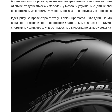
более мягкими и ориентированными на трековое использование шинам
отличие от туристических моделей, у Rosso IV улучшены сцепные сво
со спортивными шинами, улучшены показатели ресурса и сцепные св
Идея рисунка протектора взята у Diablo Supercorsa – это длинные «
вдоль протектора и короткие штрихи диагональных канавок. Но глуби
спортивных шин, что улучшает насосные качества по выводу воды из