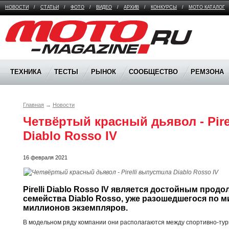
НОВОСТИ
/
СТАТЬИ
/
ФОТО
/
ВИДЕО
/
АРХИВ
/
КОНКУРСЫ
/
МОТО КАТАЛОГ
Moto Magazine
ТЕХНИКА
ТЕСТЫ
РЫНОК
СООБЩЕСТВО
РЕМЗОНА
Главная
→
Новости
Четвёртый красный дьявол - Pirel
Diablo Rosso IV
16 февраля 2021
Pirelli Diablo Rosso IV является достойным прод
семейства Diablo Rosso, уже разошедшегося по м
миллионов экземпляров. 
В модельном ряду компании они располагаются между спортивно-тури