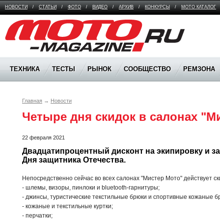
НОВОСТИ
/
СТАТЬИ
/
ФОТО
/
ВИДЕО
/
АРХИВ
/
КОНКУРСЫ
/
МОТО КАТАЛОГ
Moto Magazine
ТЕХНИКА
ТЕСТЫ
РЫНОК
СООБЩЕСТВО
РЕМЗОНА
Главная
→
Новости
Четыре дня скидок в салонах "М
22 февраля 2021
Двадцатипроцентный дисконт на экипировку и зап
Дня защитника Отечества.
Непосредственно сейчас во всех салонах "Мистер Мото" действует ск
- шлемы, визоры, пинлоки и bluetooth-гарнитуры;
- джинсы, туристические текстильные брюки и спортивные кожаные б
- кожаные и текстильные куртки;
- перчатки;