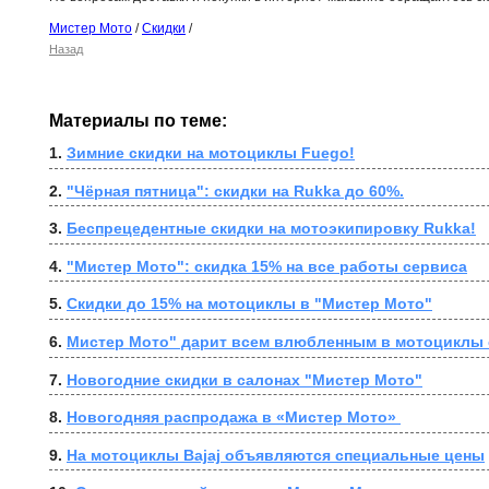
Мистер Мото
/
Скидки
/
Назад
Материалы по теме:
1. 
Зимние скидки на мотоциклы Fuego!
2. 
"Чёрная пятница": скидки на Rukka до 60%.
3. 
Беспрецедентные скидки на мотоэкипировку Rukka!
4. 
"Мистер Мото": скидка 15% на все работы сервиса
5. 
Скидки до 15% на мотоциклы в "Мистер Мото"
6. 
Мистер Мото" дарит всем влюбленным в мотоциклы 
7. 
Новогодние скидки в салонах "Мистер Мото"
8. 
Новогодняя распродажа в «Мистер Мото» 
9. 
На мотоциклы Bajaj объявляются специальные цены