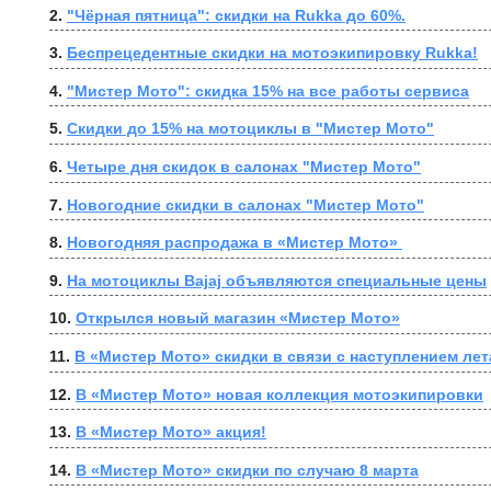
2. 
"Чёрная пятница": скидки на Rukka до 60%.
3. 
Беспрецедентные скидки на мотоэкипировку Rukka!
4. 
"Мистер Мото": скидка 15% на все работы сервиса
5. 
Скидки до 15% на мотоциклы в "Мистер Мото"
6. 
Четыре дня скидок в салонах "Мистер Мото"
7. 
Новогодние скидки в салонах "Мистер Мото"
8. 
Новогодняя распродажа в «Мистер Мото» 
9. 
На мотоциклы Bajaj объявляются специальные цены
10. 
Открылся новый магазин «Мистер Мото»
11. 
В «Мистер Мото» скидки в связи с наступлением лет
12. 
В «Мистер Мото» новая коллекция мотоэкипировки
13. 
В «Мистер Мото» акция!
14. 
В «Мистер Мото» скидки по случаю 8 марта