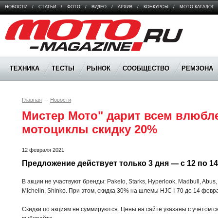
НОВОСТИ
/
СТАТЬИ
/
ФОТО
/
ВИДЕО
/
АРХИВ
/
КОНКУРСЫ
/
МОТО КАТАЛОГ
Moto Magazine
ТЕХНИКА
ТЕСТЫ
РЫНОК
СООБЩЕСТВО
РЕМЗОНА
Главная
→
Новости
Мистер Мото" дарит всем влюбл
мотоциклы скидку 20%
12 февраля 2021
Предложение действует только 3 дня — с 12 по 1
В акции не участвуют бренды: Pakelo, Starks, Hyperlook, Madbull, Abus, 
Michelin, Shinko. При этом, скидка 30% на шлемы HJC I-70 до 14 февр
Скидки по акциям не суммируются. Цены на сайте указаны с учётом с