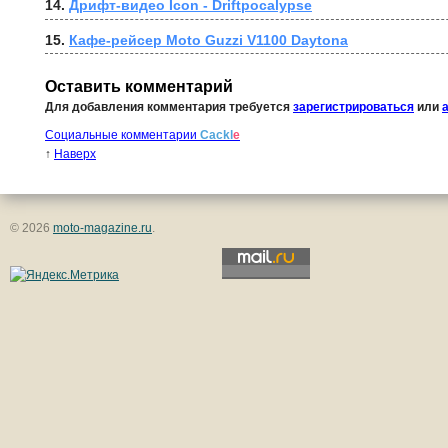
14. 
Дрифт-видео Icon - Driftpocalypse
15. 
Кафе-рейсер Moto Guzzi V1100 Daytona
Оставить комментарий
Для добавления комментария требуется
зарегистрироваться
или
Социальные комментарии
Cackl
e
↑
Наверх
© 2026
moto-magazine.ru
.