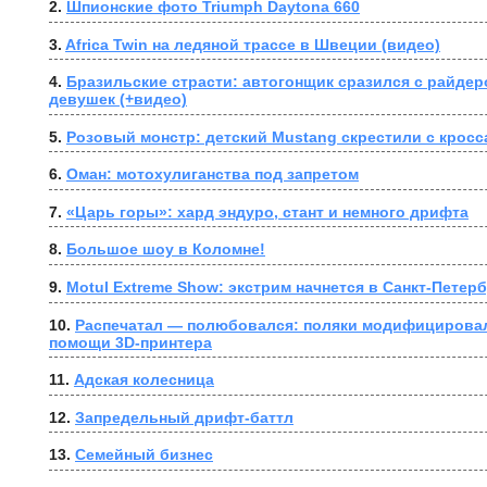
2. 
Шпионские фото Triumph Daytona 660
3. 
Africa Twin на ледяной трассе в Швеции (видео)
4. 
Бразильские страсти: автогонщик сразился с райдер
девушек (+видео)
5. 
Розовый монстр: детский Mustang скрестили с крос
6. 
Оман: мотохулиганства под запретом
7. 
«Царь горы»: хард эндуро, стант и немного дрифта
8. 
Большое шоу в Коломне!
9. 
Motul Extreme Show: экстрим начнется в Санкт-Петер
10. 
Распечатал — полюбовался: поляки модифицировал
помощи 3D-принтера
11. 
Адская колесница
12. 
Запредельный дрифт-баттл
13. 
Семейный бизнес