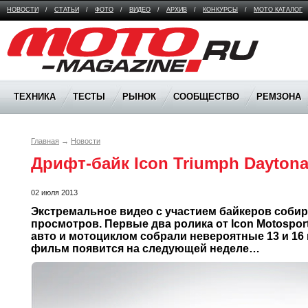
НОВОСТИ
/
СТАТЬИ
/
ФОТО
/
ВИДЕО
/
АРХИВ
/
КОНКУРСЫ
/
МОТО КАТАЛОГ
Moto Magazine
ТЕХНИКА
ТЕСТЫ
РЫНОК
СООБЩЕСТВО
РЕМЗОНА
Главная
→
Новости
Дрифт-байк Icon Triumph Dayton
02 июля 2013
Экстремальное видео с участием байкеров собир
просмотров. Первые два ролика от Icon Motospor
авто и мотоциклом собрали невероятные 13 и 16 
фильм появится на следующей неделе…