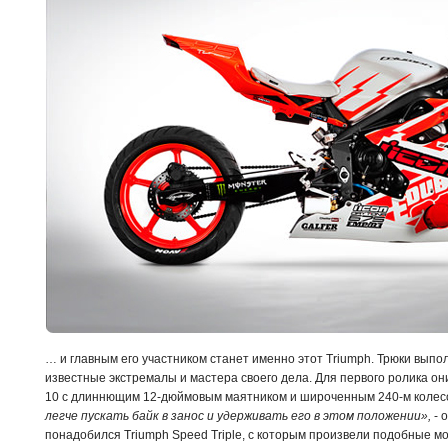
… и главным его участником станет именно этот Triumph. Трюки выпо
известные экстремалы и мастера своего дела. Для первого ролика он
10 с длиннющим 12-дюймовым маятником и широченным 240-м колес
легче пускать байк в занос и удерживать его в этом положении»,
- 
понадобился Triumph Speed Triple, с которым произвели подобные м