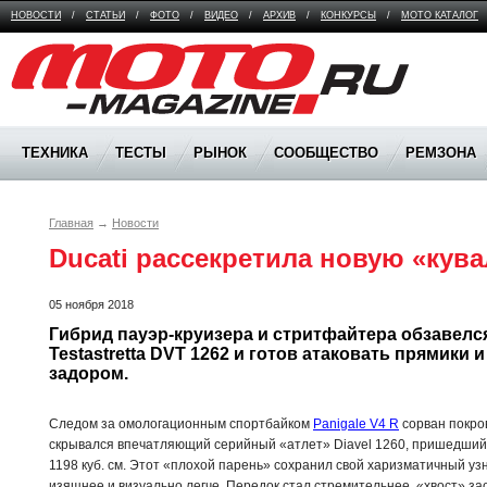
НОВОСТИ
/
СТАТЬИ
/
ФОТО
/
ВИДЕО
/
АРХИВ
/
КОНКУРСЫ
/
МОТО КАТАЛОГ
Moto Magazine
ТЕХНИКА
ТЕСТЫ
РЫНОК
СООБЩЕСТВО
РЕМЗОНА
Главная
→
Новости
Ducati рассекретила новую «кувал
05 ноября 2018
Гибрид пауэр-круизера и стритфайтера обзавелся
Testastretta DVT 1262 и готов атаковать прямики
задором.
Следом за омологационным спортбайком
Panigale V4 R
сорван покро
скрывался впечатляющий серийный «атлет» Diavel 1260, пришедший
1198 куб. см. Этот «плохой парень» сохранил свой харизматичный уз
изящнее и визуально легче. Передок стал стремительнее, «хвост» за