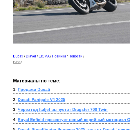
Ducati
/
Diavel
/
EICMA
/
Новинки
/
Новости
/
Назад
Материалы по теме:
1. 
Продажи Ducati
2. 
Ducati Panigale V4 2025
3. 
Через год Italjet выпустит Dragster 700 Twin
4. 
Royal Enfield презентует новый серийный мотоцикл Gu
5. 
Ducati Streetfighter Supreme 2025 года от Ducati: слия