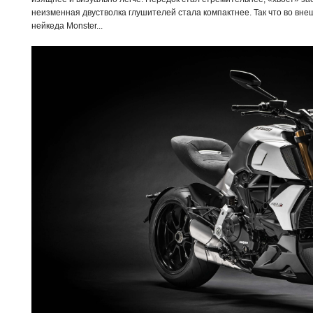
неизменная двустволка глушителей стала компактнее. Так что во вн
нейкеда Monster...