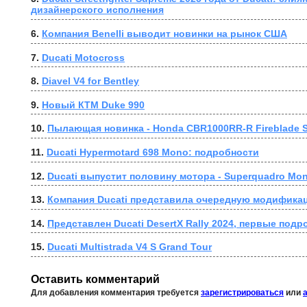
дизайнерского исполнения
6. 
Компания Benelli выводит новинки на рынок США
7. 
Ducati Motocross
8. 
Diavel V4 for Bentley
9. 
Новый КТМ Duke 990
10. 
Пылающая новинка - Honda CBR1000RR-R Fireblade 
11. 
Ducati Hypermotard 698 Mono: подробности
12. 
Ducati выпустит половину мотора - Superquadro Mo
13. 
Компания Ducati представила очередную модификаци
14. 
Представлен Ducati DesertX Rally 2024, первые подр
15. 
Ducati Multistrada V4 S Grand Tour
Оставить комментарий
Для добавления комментария требуется
зарегистрироваться
или