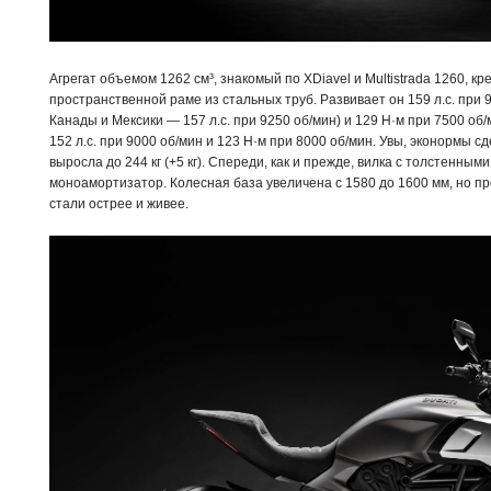
Агрегат объемом 1262 см³, знакомый по XDiavel и Multistrada 1260, кр
пространственной раме из стальных труб. Развивает он 159 л.с. при 
Канады и Мексики — 157 л.с. при 9250 об/мин) и 129 Н·м при 7500 о
152 л.с. при 9000 об/мин и 123 Н·м при 8000 об/мин. Увы, эконормы 
выросла до 244 кг (+5 кг). Спереди, как и прежде, вилка с толстенны
моноамортизатор. Колесная база увеличена с 1580 до 1600 мм, но п
стали острее и живее.