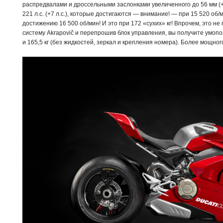
распредвалами и дроссельными заслонками увеличенного до 56 мм (
221 л.с. (+7 л.с.), которые достигаются — внимание! — при 15 520 об
достижению 16 500 об/мин! И это при 172 «сухих» кг! Впрочем, это н
систему Akrapovič и перепрошив блок управления, вы получите умопо
и 165,5 кг (без жидкостей, зеркал и крепления номера). Более мощног