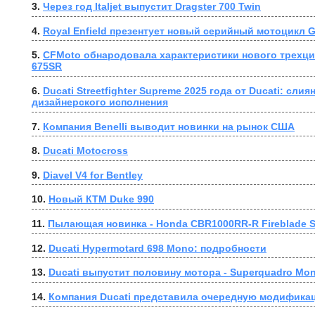
3. 
Через год Italjet выпустит Dragster 700 Twin
4. 
Royal Enfield презентует новый серийный мотоцикл Gu
5. 
CFMoto обнародовала характеристики нового трехци
675SR
6. 
Ducati Streetfighter Supreme 2025 года от Ducati: слия
дизайнерского исполнения
7. 
Компания Benelli выводит новинки на рынок США
8. 
Ducati Motocross
9. 
Diavel V4 for Bentley
10. 
Новый КТМ Duke 990
11. 
Пылающая новинка - Honda CBR1000RR-R Fireblade 
12. 
Ducati Hypermotard 698 Mono: подробности
13. 
Ducati выпустит половину мотора - Superquadro Mo
14. 
Компания Ducati представила очередную модификаци