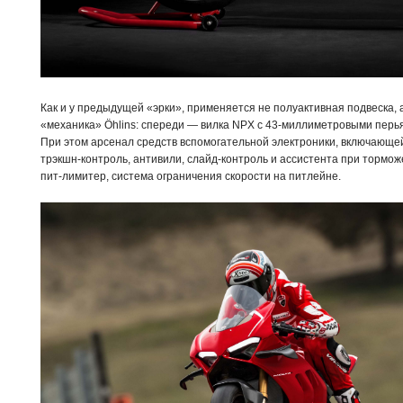
Как и у предыдущей «эрки», применяется не полуактивная подвеска, 
«механика» Öhlins: спереди — вилка NPX с 43-миллиметровыми перь
При этом арсенал средств вспомогательной электроники, включающе
трэкшн-контроль, антивили, слайд-контроль и ассистента при тормо
пит-лимитер, система ограничения скорости на питлейне.