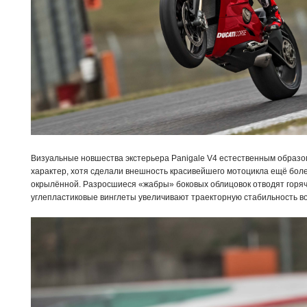
Визуальные новшества экстерьера Panigale V4 естественным образ
характер, хотя сделали внешность красивейшего мотоцикла ещё боле
окрылённой. Разросшиеся «жабры» боковых облицовок отводят горячи
углепластиковые винглеты увеличивают траекторную стабильность во