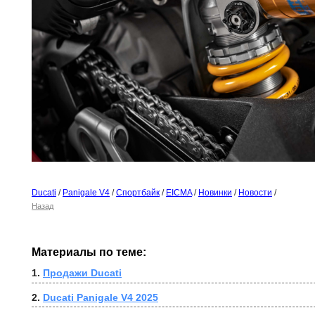
Ducati
/
Panigale V4
/
Спортбайк
/
EICMA
/
Новинки
/
Новости
/
Назад
Материалы по теме:
1. 
Продажи Ducati
2. 
Ducati Panigale V4 2025