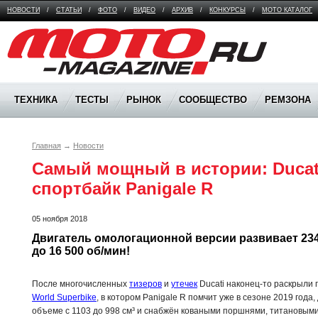
НОВОСТИ
/
СТАТЬИ
/
ФОТО
/
ВИДЕО
/
АРХИВ
/
КОНКУРСЫ
/
МОТО КАТАЛОГ
Moto Magazine
ТЕХНИКА
ТЕСТЫ
РЫНОК
СООБЩЕСТВО
РЕМЗОНА
Главная
→
Новости
Самый мощный в истории: Ducati
спортбайк Panigale R
05 ноября 2018
Двигатель омологационной версии развивает 234 л
до 16 500 об/мин!
После многочисленных
тизеров
и
утечек
Ducati наконец-то раскрыли 
World Superbike
, в котором Panigale R помчит уже в сезоне 2019 года
объеме с 1103 до 998 см³ и снабжён коваными поршнями, титановым