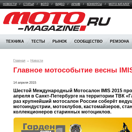
НОВОСТИ
/
СТАТЬИ
/
ФОТО
/
ВИДЕО
/
АРХИВ
/
КОНКУРСЫ
/
МОТО КАТАЛОГ
Moto Magazine
ТЕХНИКА
ТЕСТЫ
РЫНОК
СООБЩЕСТВО
РЕМЗОНА
Главная
→
Новости
Главное мотособытие весны IMIS
14 апреля 2015
Шестой Международный Мотосалон IMIS 2015 пройд
апреля в Санкт-Петербурге на территории ТВК «Га
раз крупнейший мотосалон России соберёт ведущ
мотоиндустрии, мотоклубов, кастомайзеров, стан
коллекционеров старинных мотоциклов. 