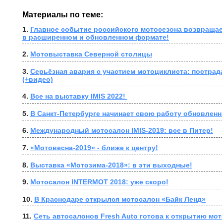
Материалы по теме:
1. 
Главное событие российского мотосезона возвращае
в расширенном и обновленном формате!
2. 
Мотовыставка Северной столицы
3. 
Серьёзная авария с участием мотоциклиста: пострад
(+видео)
4. 
Все на выставку IMIS 2022! 
5. 
В Санкт-Петербурге начинает свою работу обновленн
6. 
Международный мотосалон IMIS-2019: все в Питер!
7. 
«Мотовесна-2019» - ближе к центру!
8. 
Выставка «Мотозима-2018»: в эти выходные!
9. 
Мотосалон INTERMOT 2018: уже скоро!
10. 
В Краснодаре открылся мотосалон «Байк Ленд»
11. 
Сеть автосалонов Fresh Auto готова к открытию мо