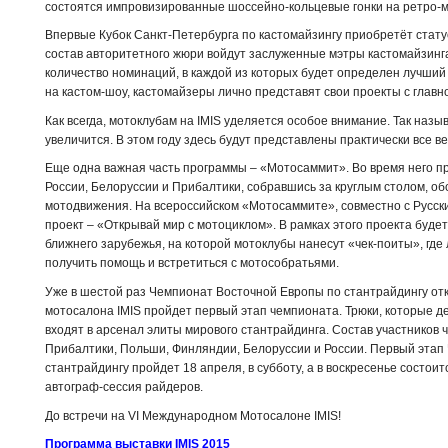
состоятся импровизированные шоссейно-кольцевые гонки на ретро-
Впервые Кубок Санкт-Петербурга по кастомайзингу приобретёт стату
состав авторитетного жюри войдут заслуженные мэтры кастомайзинга
количество номинаций, в каждой из которых будет определен лучший
на кастом-шоу, кастомайзеры лично представят свои проекты с главн
Как всегда, мотоклубам на IMIS уделяется особое внимание. Так наз
увеличится. В этом году здесь будут представлены практически все 
Еще одна важная часть программы – «Мотосаммит». Во время него п
России, Белоруссии и Прибалтики, собравшись за круглым столом, о
мотодвижения. На всероссийском «Мотосаммите», совместно с Русск
проект – «Открывай мир с мотоциклом». В рамках этого проекта буде
ближнего зарубежья, на которой мотоклубы нанесут «чек-поиты», гд
получить помощь и встретиться с мотособратьями.
Уже в шестой раз Чемпионат Восточной Европы по стантрайдингу откр
мотосалона
IMIS
пройдет первый этап чемпионата. Трюки, которые д
входят в арсенал элиты мирового стантрайдинга. Состав участников
Прибалтики, Польши, Финляндии, Белоруссии и России. Первый этап
стантрайдингу пройдет 18 апреля, в субботу, а в воскресенье состои
автограф-сессия райдеров.
До встречи на
VI
Международном Мотосалоне
I
MIS!
Программа выставки
IMIS 2015