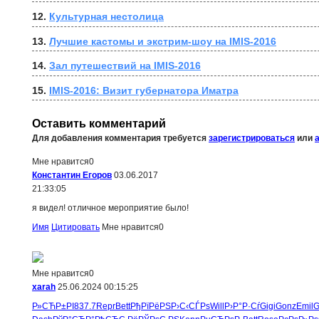
12. 
Культурная нестолица
13. 
Лучшие кастомы и экстрим-шоу на IMIS-2016
14. 
Зал путешествий на IMIS-2016
15. 
IMIS-2016: Визит губернатора Иматра
Оставить комментарий
Для добавления комментария требуется
зарегистрироваться
или
Мне нравится
0
Константин Егоров
03.06.2017
21:33:05
я видел! отличное мероприятие было!
Имя
Цитировать
Мне нравится
0
Мне нравится
0
xarah
25.06.2024 00:15:25
Р»СЋР±РІ
837.7
Repr
Bett
РђРїРёРЅ
Р›С‹СЃРѕ
Will
Р›Р°Р·Сѓ
Gigi
Gonz
Emil
G