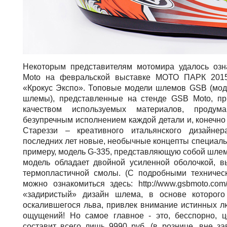
Некоторым представителям мотомира удалось озн
Moto на февральской выставке МОТО ПАРК 2015
«Крокус Экспо». Топовые модели шлемов GSB (мод
шлемы), представленные на стенде GSB Moto, пр
качеством используемых материалов, продума
безупречным исполнением каждой детали и, конечно
Стареззи – креативного итальянского дизайнер
последних лет новые, необычные концепты специал
примеру, модель G-335, представляющую собой шлем-
модель обладает двойной усиленной оболочкой, 
термопластичной смолы. (С подробными техничес
можно ознакомиться здесь: http://www.gsbmoto.com/
«задиристый» дизайн шлема, в основе которого
оскалившегося льва, привлек внимание истинных л
ощущений! Но самое главное - это, бесспорно, 
составит всего лишь 9990 руб. (в рознице, вне за