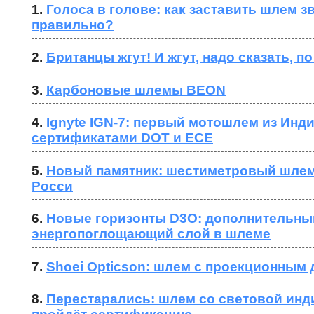
1. 
Голоса в голове: как заставить шлем зв
правильно?
2. 
Британцы жгут! И жгут, надо сказать, по
3. 
Карбоновые шлемы BEON
4. 
Ignyte IGN-7: первый мотошлем из Индии
сертификатами DOT и ECE
5. 
Новый памятник: шестиметровый шлем
Росси
6. 
Новые горизонты D3O: дополнительный
энергопоглощающий слой в шлеме
7. 
Shoei Opticson: шлем с проекционным
8. 
Перестарались: шлем со световой инди