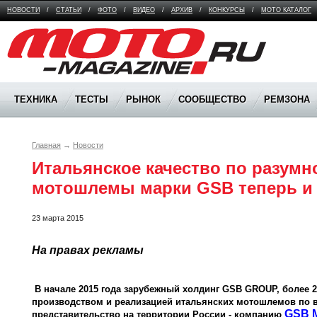
НОВОСТИ
/
СТАТЬИ
/
ФОТО
/
ВИДЕО
/
АРХИВ
/
КОНКУРСЫ
/
МОТО КАТАЛОГ
Moto Magazine
ТЕХНИКА
ТЕСТЫ
РЫНОК
СООБЩЕСТВО
РЕМЗОНА
Главная
→
Новости
Итальянское качество по разумно
мотошлемы марки GSB теперь и 
23 марта 2015
На правах рекламы
 В начале 2015 года зарубежный холдинг GSB GROUP, более 20 лет занимающийся 
производством и реализацией итальянских мотошлемов по в
GSB 
представительство на территории России - компанию 