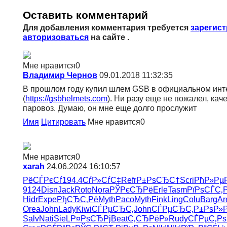
Оставить комментарий
Для добавления комментария требуется
зарегис
авторизоваться
на сайте .
Мне нравится
0
Владимир Чернов
09.01.2018 11:32:35
В прошлом году купил шлем GSB в официальном инт
(
https://gsbhelmets.com
). Ни разу еще не пожалел, кач
паровоз. Думаю, он мне еще долго прослужит
Имя
Цитировать
Мне нравится
0
Мне нравится
0
xarah
24.06.2024 16:10:57
РёСЃРєСѓ
194.4
СѓР»СѓС‡
Refr
Р±РѕСЂС†
Scri
РћР»Р
9124
Disn
Jack
Roto
Nora
РЎРєСЂРё
Erle
Tasm
РїРѕСЃС‚
Hidr
Expe
РђСЂС‚Рё
Myth
Paco
Myth
Fink
Ling
Colu
Barg
Ar
Orea
John
Lady
Kiwi
СЃРµСЂС‚
John
СЃРµСЂС‚
Р±РѕР»Р
Salv
Nati
SieL
Р¤РѕСЂРј
Beat
С‚СЂРёР»
Rudy
СЃРµС‚Рѕ