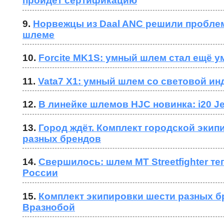
пройдёт сертификацию
9. 
Норвежцы из Daal ANC решили проблем
шлеме
10. 
Forcite MK1S: умный шлем стал ещё у
11. 
Vata7 X1: умный шлем со световой ин
12. 
В линейке шлемов HJC новинка: i20 Jet 
13. 
Город ждёт. Комплект городской экипи
разных брендов
14. 
Свершилось: шлем MT Streetfighter теп
России
15. 
Комплект экипировки шести разных бр
Вразнобой