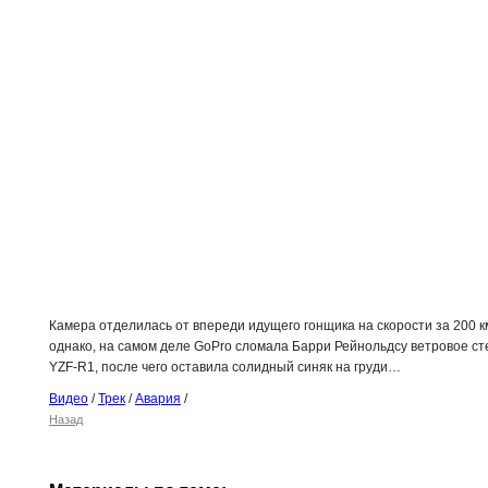
Камера отделилась от впереди идущего гонщика на скорости за 200 км
однако, на самом деле
GoPro
сломала Барри Рейнольдсу ветровое ст
YZF
-
R
1, после чего оставила солидный синяк на груди…
Видео
/
Трек
/
Авария
/
Назад