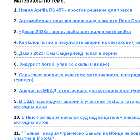
Материалы по теме:
1. 
Новая Aprilia RS 457 - простое решение для треков
2. 
Автомобилист признал свою вину в смерти Пола Сма
3. 
«Дакар 2023»: вновь выбывает лидер мотозачёта
4. 
Кен Блок погиб в результате аварии на снегоходе (+в
5. 
Дакар 2023: Сэм Сандерленд попал в аврию
6. 
Эндурист погиб, упав со скалы (+видео)
7. 
Серьёзная авария с участием мотоциклиста: пострад
(+видео)
8. 
Авария на МКАД: столкнулись два мотоциклиста (+в
9. 
В США расследуют аварии с участием Tesla, в которы
мотоциклисты
10. 
В Нью-Гэмпшире начался суд над водителем пикапа,
мотоциклистов
11. 
"Пьяная" авария Франческо Баньяи на Ибице не повл
участие в MotoGP