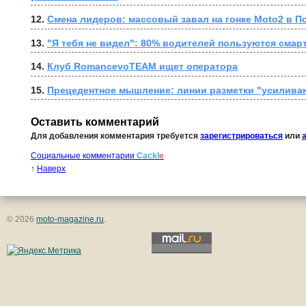
12. 
Смена лидеров: массовый завал на гонке Moto2 в П
13. 
"Я тебя не видел": 80% водителей пользуются смар
14. 
Клуб RomancevoTEAM ищет оператора
15. 
Прецедентное мышление: линии разметки "усилива
Оставить комментарий
Для добавления комментария требуется
зарегистрироваться
или
Социальные комментарии
Cackl
e
↑
Наверх
© 2026
moto-magazine.ru
.