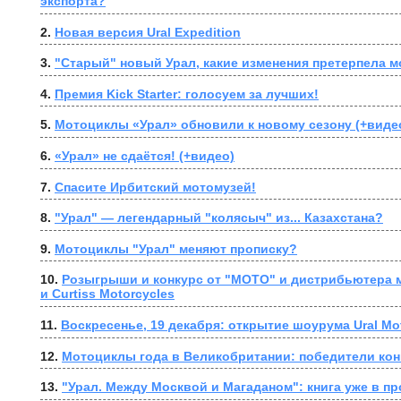
экспорта?
2. 
Новая версия Ural Expedition
3. 
"Старый" новый Урал, какие изменения претерпела м
4. 
Премия Kick Starter: голосуем за лучших!
5. 
Мотоциклы «Урал» обновили к новому сезону (+виде
6. 
«Урал» не сдаётся! (+видео)
7. 
Спасите Ирбитский мотомузей!
8. 
"Урал" — легендарный "колясыч" из... Казахстана?
9. 
Мотоциклы "Урал" меняют прописку?
10. 
Розыгрыши и конкурс от "МОТО" и дистрибьютера м
и Curtiss Motorcycles
11. 
Воскресенье, 19 декабря: открытие шоурума Ural Mo
12. 
Мотоциклы года в Великобритании: победители кон
13. 
"Урал. Между Москвой и Магаданом": книга уже в пр