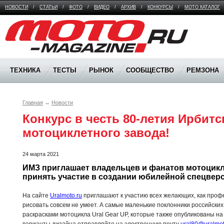
НОВОСТИ
/
СТАТЬИ
/
ФОТО
/
ВИДЕО
/
АРХИВ
/
КОНКУРСЫ
/
МОТО КАТАЛОГ
Moto Magazine
ТЕХНИКА
ТЕСТЫ
РЫНОК
СООБЩЕСТВО
РЕМЗОНА
Главная
→
Новости
Конкурс в честь 80-летия Ирбитск
мотоциклетного завода!
24 марта 2021
ИМЗ приглашает владельцев и фанатов мотоцикло
принять участие в создании юбилейной спецверси
На сайте
Uralmoto.ru
приглашают к участию всех желающих, как профе
рисовать совсем не умеет. А самые маленькие поклонники российских
раскрасками мотоцикла Ural Gear UP, которые также опубликованы на