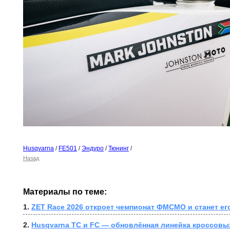
Husqvarna
/
FE501
/
Эндуро
/
Тюнинг
/
Назад
Материалы по теме:
1. 
ZET Race 2026 откроет чемпионат ФМСМО и станет ег
2. 
Husqvarna TC и FC — обновлённая линейка кроссовы