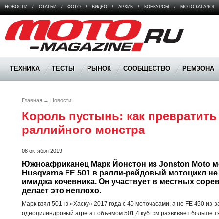
НОВОСТИ
/
СТАТЬИ
/
ФОТО
/
ВИДЕО
/
АРХИВ
/
КОНКУРСЫ
/
МОТО КАТАЛОГ
Moto Magazine
ТЕХНИКА
ТЕСТЫ
РЫНОК
СООБЩЕСТВО
РЕМЗОНА
Главная
→
Новости
Король пустынь: как превратить 
08 октября 2019
Южноафриканец Марк Йонстон из Jonston Moto 
Husqvarna FE 501 в ралли-рейдовый мотоцикл не 
имиджа кочевника. Он участвует в местных соревн
делает это неплохо.
Марк взял 501-ю «Хаску» 2017 года с 40 моточасами, а не FE 450 из-
одноцилиндровый агрегат объемом 501,4 куб. см развивает больше тяг