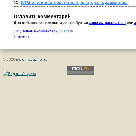
15. 
KTM и все-все-все: новые рекорды "оранжевых"
Оставить комментарий
Для добавления комментария требуется
зарегистрироваться
или
Социальные комментарии
Cackl
e
↑
Наверх
© 2026
moto-magazine.ru
.