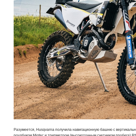
Разумеется, Husqvarna получила навигационную башню с вертикальн
роудбуком Migtec и трипметром (высокоточным счетчиком пробега) 