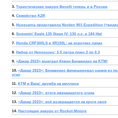
3. 
Туристические эндуро Benelli теперь и в России
4. 
Семейство K2R
5. 
Husqvarna представила Norden 901 Expedition (+виде
6. 
Screamin' Eagle 135 Stage IV: 130 л.с. и 184 Нм!
7. 
Honda CRF300LS и XR150L: на коротких лапах
8. 
Набор от Hennessey: 3,5 литра плюс 2 по 0,3
9. 
«Дакар 2023» выиграл Кевин Бенавидес на KTM!
10. 
«Дакар 2023»: Бенавидес финишировал одним из посл
этап
11. 
KTM и Bajaj: дружба на миллион
12. 
«Дакар 2023»: итоги двенадцатого этапа
13. 
«Дакар 2023»: всё возвращается на круги своя
14. 
Настоящие эндуро от Rockot-Motors