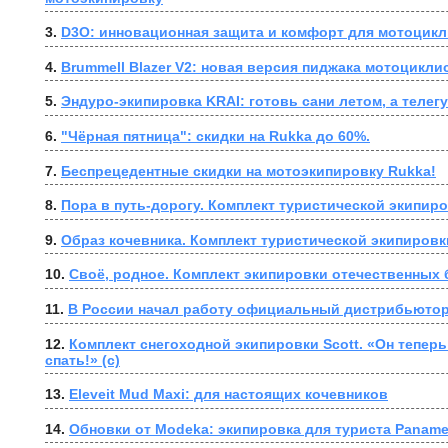
3. 
D3O: инновационная защита и комфорт для мотоцик
4. 
Brummell Blazer V2: новая версия пиджака мотоцикли
5. 
Эндуро-экипировка KRAI: готовь сани летом, а телегу
6. 
"Чёрная пятница": скидки на Rukka до 60%.
7. 
Беспрецедентные скидки на мотоэкипировку Rukka!
8. 
Пора в путь-дорогу. Комплект туристической экипиро
9. 
Образ кочевника. Комплект туристической экипировк
10. 
Своё, родное. Комплект экипировки отечественных
11. 
В России начал работу официальный дистрибьютор
12. 
Комплект снегоходной экипировки Scott. «Он теперь 
спать!» (с)
13. 
Eleveit Mud Maxi: для настоящих кочевников
14. 
Обновки от Modeka: экипировка для туриста Panamer