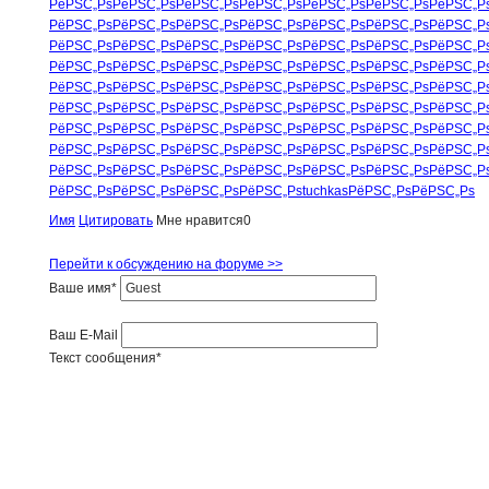
РёРЅС„Рѕ
РёРЅС„Рѕ
РёРЅС„Рѕ
РёРЅС„Рѕ
РёРЅС„Рѕ
РёРЅС„Рѕ
РёРЅС„Р
РёРЅС„Рѕ
РёРЅС„Рѕ
РёРЅС„Рѕ
РёРЅС„Рѕ
РёРЅС„Рѕ
РёРЅС„Рѕ
РёРЅС„Р
РёРЅС„Рѕ
РёРЅС„Рѕ
РёРЅС„Рѕ
РёРЅС„Рѕ
РёРЅС„Рѕ
РёРЅС„Рѕ
РёРЅС„Р
РёРЅС„Рѕ
РёРЅС„Рѕ
РёРЅС„Рѕ
РёРЅС„Рѕ
РёРЅС„Рѕ
РёРЅС„Рѕ
РёРЅС„Р
РёРЅС„Рѕ
РёРЅС„Рѕ
РёРЅС„Рѕ
РёРЅС„Рѕ
РёРЅС„Рѕ
РёРЅС„Рѕ
РёРЅС„Р
РёРЅС„Рѕ
РёРЅС„Рѕ
РёРЅС„Рѕ
РёРЅС„Рѕ
РёРЅС„Рѕ
РёРЅС„Рѕ
РёРЅС„Р
РёРЅС„Рѕ
РёРЅС„Рѕ
РёРЅС„Рѕ
РёРЅС„Рѕ
РёРЅС„Рѕ
РёРЅС„Рѕ
РёРЅС„Р
РёРЅС„Рѕ
РёРЅС„Рѕ
РёРЅС„Рѕ
РёРЅС„Рѕ
РёРЅС„Рѕ
РёРЅС„Рѕ
РёРЅС„Р
РёРЅС„Рѕ
РёРЅС„Рѕ
РёРЅС„Рѕ
РёРЅС„Рѕ
РёРЅС„Рѕ
РёРЅС„Рѕ
РёРЅС„Р
РёРЅС„Рѕ
РёРЅС„Рѕ
РёРЅС„Рѕ
РёРЅС„Рѕ
tuchkas
РёРЅС„Рѕ
РёРЅС„Рѕ
Имя
Цитировать
Мне нравится
0
Перейти к обсуждению на форуме >>
Ваше имя
*
Ваш E-Mail
Текст сообщения
*