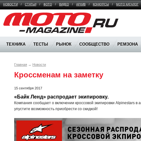
НОВОСТИ
/
СТАТЬИ
/
ФОТО
/
ВИДЕО
/
АРХИВ
/
КОНКУРСЫ
/
МОТО КАТАЛОГ
Moto Magazine
ТЕХНИКА
ТЕСТЫ
РЫНОК
СООБЩЕСТВО
РЕМЗОНА
Главная
→
Новости
Кроссменам на заметку
15 сентября 2017
«Байк Ленд» распродает экипировку.
Компания сообщает о включении кроссовой экипировки Alpinestars в 
упустите возможность приобрести со скидкой!