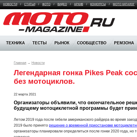
НОВОСТИ
/
СТАТЬИ
/
ФОТО
/
ВИДЕО
/
АРХИВ
/
КОНКУРСЫ
/
МОТО КАТАЛОГ
Moto Magazine
ТЕХНИКА
ТЕСТЫ
РЫНОК
СООБЩЕСТВО
РЕМЗОНА
Главная
→
Новости
Легендарная гонка Pikes Peak сос
без мотоциклов.
22 марта 2021
Организаторы объявили, что окончательное реше
будущему мотоциклетной программы будет принят
Летом 2019 года после гибели американского райдера во время заездов 
2019 было принято
решение о временной приостановке мотоциклет
организаторы планировали определиться после гонки 2020 года, но 