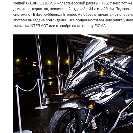
копией G310R, G310GS и «пластмассовой ракеты» TVS. У него тот ж
двигатель, вероятно, неизменной отдачей в 34 л.с. и 28 Нм. Подвеск
система от Bybre, суббренда Brembo. Но обвес отличается от оперен
система выведена под сиденье. Все подробности мы наверняка узнае
выставки INTERMOT или в ноябре на мото-шоу EICMA.