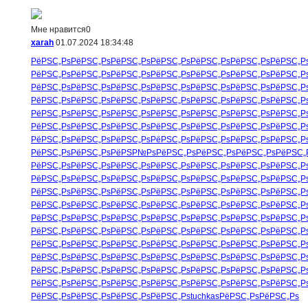
Мне нравится
0
xarah
01.07.2024 18:34:48
РёРЅС„Рѕ
РёРЅС„Рѕ
РёРЅС„Рѕ
РёРЅС„Рѕ
РёРЅС„Рѕ
РёРЅС„Рѕ
РёРЅС„Р
РёРЅС„Рѕ
РёРЅС„Рѕ
РёРЅС„Рѕ
РёРЅС„Рѕ
РёРЅС„Рѕ
РёРЅС„Рѕ
РёРЅС„Р
РёРЅС„Рѕ
РёРЅС„Рѕ
РёРЅС„Рѕ
РёРЅС„Рѕ
РёРЅС„Рѕ
РёРЅС„Рѕ
РёРЅС„Р
РёРЅС„Рѕ
РёРЅС„Рѕ
РёРЅС„Рѕ
РёРЅС„Рѕ
РёРЅС„Рѕ
РёРЅС„Рѕ
РёРЅС„Р
РёРЅС„Рѕ
РёРЅС„Рѕ
РёРЅС„Рѕ
РёРЅС„Рѕ
РёРЅС„Рѕ
РёРЅС„Рѕ
РёРЅС„Р
РёРЅС„Рѕ
РёРЅС„Рѕ
РёРЅС„Рѕ
РёРЅС„Рѕ
РёРЅС„Рѕ
РёРЅС„Рѕ
РёРЅС„Р
РёРЅС„Рѕ
РёРЅС„Рѕ
РёРЅС„Рѕ
РёРЅС„Рѕ
РёРЅС„Рѕ
РёРЅС„Рѕ
РёРЅС„Р
РёРЅС„Рѕ
РёРЅС„Рѕ
РёРЅР№Рѕ
РёРЅС„Рѕ
РёРЅС„Рѕ
РёРЅС„Рѕ
РёРЅС„
РёРЅС„Рѕ
РёРЅС„Рѕ
РёРЅС„Рѕ
РёРЅС„Рѕ
РёРЅС„Рѕ
РёРЅС„Рѕ
РёРЅС„Р
РёРЅС„Рѕ
РёРЅС„Рѕ
РёРЅС„Рѕ
РёРЅС„Рѕ
РёРЅС„Рѕ
РёРЅС„Рѕ
РёРЅС„Р
РёРЅС„Рѕ
РёРЅС„Рѕ
РёРЅС„Рѕ
РёРЅС„Рѕ
РёРЅС„Рѕ
РёРЅС„Рѕ
РёРЅС„Р
РёРЅС„Рѕ
РёРЅС„Рѕ
РёРЅС„Рѕ
РёРЅС„Рѕ
РёРЅС„Рѕ
РёРЅС„Рѕ
РёРЅС„Р
РёРЅС„Рѕ
РёРЅС„Рѕ
РёРЅС„Рѕ
РёРЅС„Рѕ
РёРЅС„Рѕ
РёРЅС„Рѕ
РёРЅС„Р
РёРЅС„Рѕ
РёРЅС„Рѕ
РёРЅС„Рѕ
РёРЅС„Рѕ
РёРЅС„Рѕ
РёРЅС„Рѕ
РёРЅС„Р
РёРЅС„Рѕ
РёРЅС„Рѕ
РёРЅС„Рѕ
РёРЅС„Рѕ
РёРЅС„Рѕ
РёРЅС„Рѕ
РёРЅС„Р
РёРЅС„Рѕ
РёРЅС„Рѕ
РёРЅС„Рѕ
РёРЅС„Рѕ
РёРЅС„Рѕ
РёРЅС„Рѕ
РёРЅС„Р
РёРЅС„Рѕ
РёРЅС„Рѕ
РёРЅС„Рѕ
РёРЅС„Рѕ
РёРЅС„Рѕ
РёРЅС„Рѕ
РёРЅС„Р
РёРЅС„Рѕ
РёРЅС„Рѕ
РёРЅС„Рѕ
РёРЅС„Рѕ
РёРЅС„Рѕ
РёРЅС„Рѕ
РёРЅС„Р
РёРЅС„Рѕ
РёРЅС„Рѕ
РёРЅС„Рѕ
РёРЅС„Рѕ
tuchkas
РёРЅС„Рѕ
РёРЅС„Рѕ