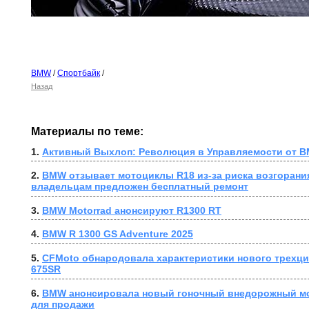
BMW
/
Спортбайк
/
Назад
Материалы по теме:
1. 
Активный Выхлоп: Революция в Управляемости от B
2. 
BMW отзывает мотоциклы R18 из-за риска возгорания
владельцам предложен бесплатный ремонт
3. 
BMW Motorrad анонсируют R1300 RT
4. 
BMW R 1300 GS Adventure 2025
5. 
CFMoto обнародовала характеристики нового трехци
675SR
6. 
BMW анонсировала новый гоночный внедорожный мо
для продажи