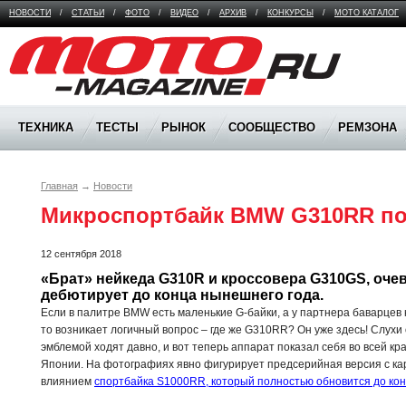
НОВОСТИ
/
СТАТЬИ
/
ФОТО
/
ВИДЕО
/
АРХИВ
/
КОНКУРСЫ
/
МОТО КАТАЛОГ
Moto Magazine
ТЕХНИКА
ТЕСТЫ
РЫНОК
СООБЩЕСТВО
РЕМЗОНА
Главная
→
Новости
12 сентября 2018
«Брат» нейкеда G310R и кроссовера G310GS, очев
дебютирует до конца нынешнего года.
Если в палитре BMW есть маленькие G-байки, а у партнера баварце
то возникает логичный вопрос – где же G310RR? Он уже здесь! Слухи
эмблемой ходят давно, и вот теперь аппарат показал себя во всей кр
Японии. На фотографиях явно фигурирует предсерийная версия с к
влиянием
спортбайка S1000RR, который полностью обновится до ко