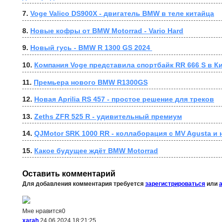
7. 
Voge Valico DS900X - двигатель BMW в теле китайца
8. 
Новые кофры от BMW Motorrad - Vario Hard
9. 
Новый гусь - BMW R 1300 GS 2024 
10. 
Компания Voge представила спортбайк RR 666 S в К
11. 
Премьера нового BMW R1300GS
12. 
Новая Aprilia RS 457 - простое решение для треков
13. 
Zeths ZFR 525 R - удивительный премиум
14. 
QJMotor SRK 1000 RR - коллаборация с MV Agusta и
15. 
Какое будущее ждёт BMW Motorrad
Оставить комментарий
Для добавления комментария требуется
зарегистрироваться
или
Мне нравится
0
xarah
24.06.2024 18:21:25