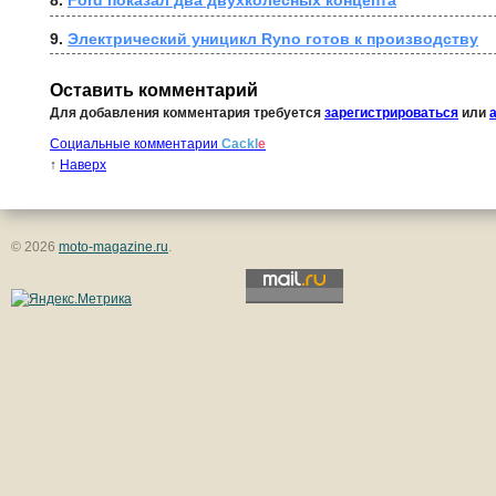
8. 
Ford показал два двухколесных концепта
9. 
Электрический уницикл Ryno готов к производству
Оставить комментарий
Для добавления комментария требуется
зарегистрироваться
или
Социальные комментарии
Cackl
e
↑
Наверх
© 2026
moto-magazine.ru
.