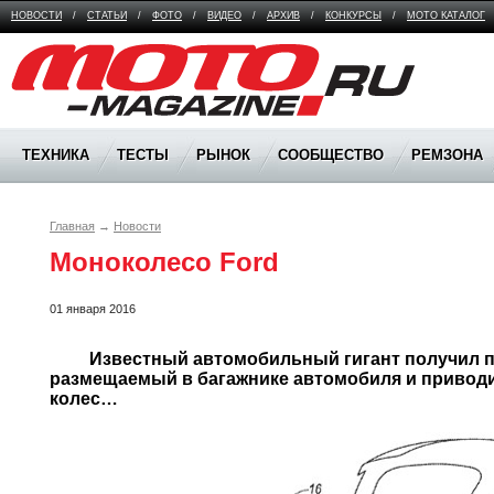
НОВОСТИ
/
СТАТЬИ
/
ФОТО
/
ВИДЕО
/
АРХИВ
/
КОНКУРСЫ
/
МОТО КАТАЛОГ
Moto Magazine
ТЕХНИКА
ТЕСТЫ
РЫНОК
СООБЩЕСТВО
РЕМЗОНА
Главная
→
Новости
Моноколесо Ford
01 января 2016
	 Известный автомобильный гигант получил патент на уницикл, 
размещаемый в багажнике автомобиля и приводи