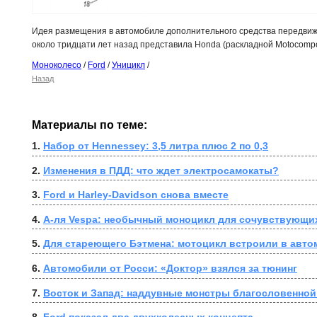
Идея размещения в автомобиле дополнительного средства передвиж
около тридцати лет назад представила Honda (раскладной
Motocomp
Моноколесо
/
Ford
/
Уницикл
/
Назад
Материалы по теме:
1. 
Набор от Hennessey: 3,5 литра плюс 2 по 0,3
2. 
Изменения в ПДД: что ждет электросамокаты?
3. 
Ford и Harley-Davidson снова вместе
4. 
А-ля Vespa: необычный моноцикл для сочувствующи
5. 
Для стареющего Бэтмена: мотоцикл встроили в авт
6. 
Автомобили от Росси: «Доктор» взялся за тюнинг
7. 
Восток и Запад: наддувные монстры благословенной 