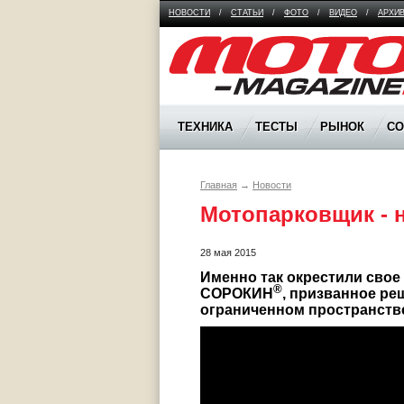
НОВОСТИ
/
СТАТЬИ
/
ФОТО
/
ВИДЕО
/
АРХИ
Moto Magazine
ТЕХНИКА
ТЕСТЫ
РЫНОК
С
Главная
→
Новости
Мотопарковщик - 
28 мая 2015
Именно так окрестили свое
®
СОРОКИН
, призванное ре
ограниченном пространстве.