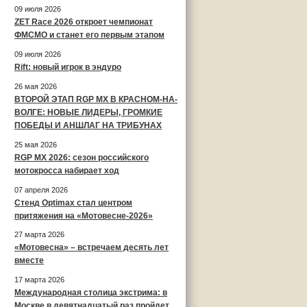
09 июля 2026
ZET Race 2026 откроет чемпионат
ФМСМО и станет его первым этапом
09 июля 2026
Rift: новый игрок в эндуро
26 мая 2026
ВТОРОЙ ЭТАП RGP MX В КРАСНОМ-НА-
ВОЛГЕ: НОВЫЕ ЛИДЕРЫ, ГРОМКИЕ
ПОБЕДЫ И АНШЛАГ НА ТРИБУНАХ
25 мая 2026
RGP MX 2026: сезон российского
мотокросса набирает ход
07 апреля 2026
Стенд Optimax стал центром
притяжения на «Мотовесне-2026»
27 марта 2026
«Мотовесна» – встречаем десять лет
вместе
17 марта 2026
Международная столица экстрима: в
Москве в девятнадцатый раз пройдет