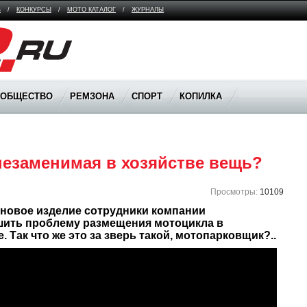
В
/
КОНКУРСЫ
/
МОТО КАТАЛОГ
/
ЖУРНАЛЫ
ООБЩЕСТВО
РЕМЗОНА
СПОРТ
КОПИЛКА
незаменимая в хозяйстве вещь?
Просмотры:
10109
 новое изделие сотрудники компании 
шить проблему размещения мотоцикла в 
 Так что же это за зверь такой, мотопарковщик?..