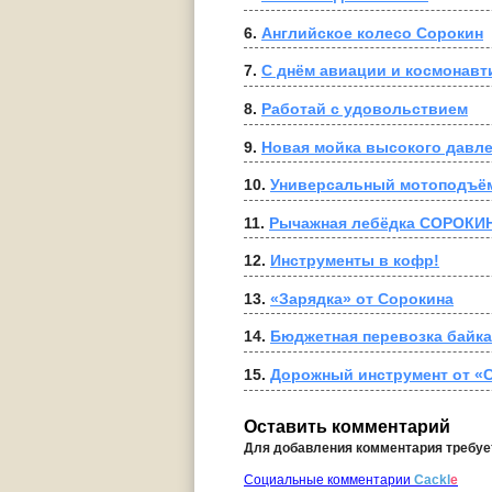
6. 
Английское колесо Сорокин
7. 
С днём авиации и космонавт
8. 
Работай с удовольствием
9. 
Новая мойка высокого дав
10. 
Универсальный мотоподъё
11. 
Рычажная лебёдка СОРОКИ
12. 
Инструменты в кофр!
13. 
«Зарядка» от Сорокина
14. 
Бюджетная перевозка байк
15. 
Дорожный инструмент от «
Оставить комментарий
Для добавления комментария требу
Социальные комментарии
Cackl
e