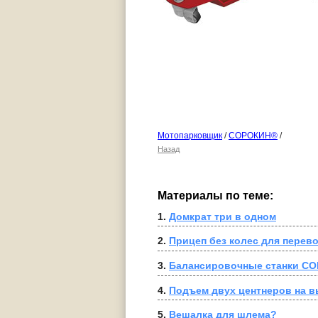
Мотопарковщик
/
СОРОКИН®
/
Назад
Материалы по теме:
1. 
Домкрат три в одном
2. 
Прицеп без колес для перев
3. 
Балансировочные станки С
4. 
Подъем двух центнеров на в
5. 
Вешалка для шлема?