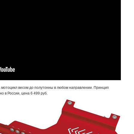
 мотоцикл весом до полутонны в любом направлении. Принцип
о в России, цена 6 499 руб.