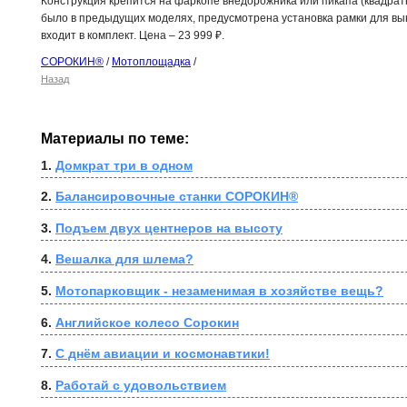
Конструкция крепится на фаркопе внедорожника или пикапа (квадрат
было в предыдущих моделях, предусмотрена установка рамки для вы
входит в комплект. Цена – 23 999 ₽.
СОРОКИН®
/
Мотоплощадка
/
Назад
Материалы по теме:
1. 
Домкрат три в одном
2. 
Балансировочные станки СОРОКИН®
3. 
Подъем двух центнеров на высоту
4. 
Вешалка для шлема?
5. 
Мотопарковщик - незаменимая в хозяйстве вещь?
6. 
Английское колесо Сорокин
7. 
С днём авиации и космонавтики!
8. 
Работай с удовольствием