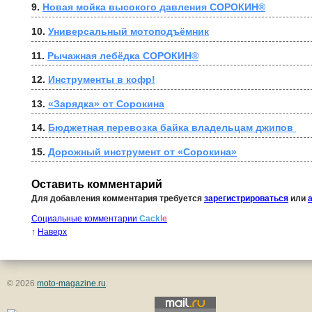
9. 
Новая мойка высокого давления СОРОКИН®
10. 
Универсальный мотоподъёмник
11. 
Рычажная лебёдка СОРОКИН®
12. 
Инструменты в кофр!
13. 
«Зарядка» от Сорокина
14. 
Бюджетная перевозка байка владельцам джипов 
15. 
Дорожный инструмент от «Сорокина»
Оставить комментарий
Для добавления комментария требуется
зарегистрироваться
или
Социальные комментарии
Cackl
e
↑
Наверх
© 2026
moto-magazine.ru
.