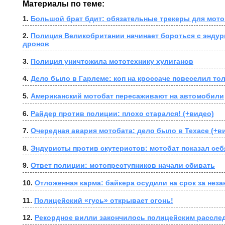
Материалы по теме:
1. 
Большой брат бдит: обязательные трекеры для мото
2. 
Полиция Великобритании начинает бороться с эндур
дронов
3. 
Полиция уничтожила мототехнику хулиганов
4. 
Дело было в Гарлеме: коп на кроссаче повеселил тол
5. 
Американский мотобат пересаживают на автомобили
6. 
Райдер против полиции: плохо старался! (+видео)
7. 
Очередная авария мотобата: дело было в Техасе (+в
8. 
Эндуристы против скутеристов: мотобат показал себя
9. 
Ответ полиции: мотопреступников начали сбивать
10. 
Отложенная карма: байкера осудили на срок за нез
11. 
Полицейский «гусь» открывает огонь!
12. 
Рекордное вилли закончилось полицейским рассле