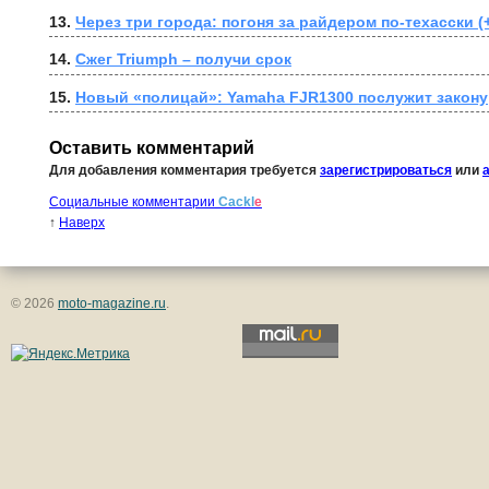
13. 
Через три города: погоня за райдером по-техасски (
14. 
Сжег Triumph – получи срок
15. 
Новый «полицай»: Yamaha FJR1300 послужит закону
Оставить комментарий
Для добавления комментария требуется
зарегистрироваться
или
Социальные комментарии
Cackl
e
↑
Наверх
© 2026
moto-magazine.ru
.