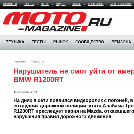
НОВОСТИ
/
СТАТЬИ
/
ФОТО
/
ВИДЕО
/
АРХИВ
/
КОНКУРСЫ
/
МОТО КАТАЛОГ
Moto Magazine
ТЕХНИКА
ТЕСТЫ
РЫНОК
СООБЩЕСТВО
РЕМЗОНА
Главная
→
Новости
Нарушитель не смог уйти от амер
BMW R1200RT 
15 апреля 2013
На днях в сети появился видеоролик с погоней, в 
сотрудник дорожной полиции штата Алабама Трой 
R1200RT преследует парня на Mazda, отказавшего
нарушения правил дорожного движения.