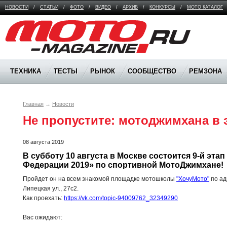
НОВОСТИ
/
СТАТЬИ
/
ФОТО
/
ВИДЕО
/
АРХИВ
/
КОНКУРСЫ
/
МОТО КАТАЛОГ
Moto Magazine
ТЕХНИКА
ТЕСТЫ
РЫНОК
СООБЩЕСТВО
РЕМЗОНА
Главная
→
Новости
Не пропустите: мотоджимхана в
08 августа 2019
В субботу 10 августа в Москве состоится 9-й этап 
Федерации 2019» по спортивной МотоДжимхане!
Пройдет он на всем знакомой площадке мотошколы
"ХочуМото"
по ад
Липецкая ул., 27с2.
Как проехать:
https://vk.com/topic-94009762_32349290
Вас ожидают: