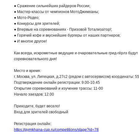
● Сражение сильнейших райдеров России;
● Мастер-классы от чемпионов МотоДжимханы;
● Мото-Родео;
● Конкурсы для зрителей;
● Впервые на соревнованиях - Призовой Тотализатор!;
● Горячий кофе и вкуснейшие бургеры от наших партнеров;
● И многое другое!
Как всегда, искрометные ведущие и очаровательные грид-гёрлз будут
соревновательного дня!
Место и время:
г. Москва, ул. Липецкая, д.27с2 (рядом с автосервисом) координаты: 5
Подтверждение онлайн регистрации: 9.00-10.45
Открытие соревнований и изучение трассы: 11-00
Начало заездов: 12.00
Приходите, будет весело!
Вход для зрителей свободный
Регистрация онлайн:
https://gymkhana-cup.ru/competitions/stage?id=78