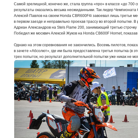
Самой зрелищной, конечно же, стала группа «про» в классе «до 700 
результаты оказались весьма неожиданными. Так лидер Чемпионата 
Алексей Павлов на своем Honda CBR600F4i завоевал лишь третье ме
в первом заезде и неправильно проехав трассу во второй попытке. В
Адриан Александров на Stels Flame 200, занимающий третью строчку
Победил же москвич Алексей Жуков на Honda CB600F Hornet, показав 
Однако на этом соревнования не закончились. Восемь пилотов, пока
в зачете «Абсолют», где им была предоставлена третья попытка (в э
трех попыток, но результат дополнительной попытки уже никак не мог