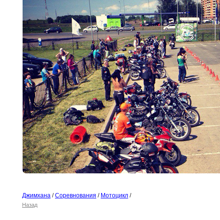
Джимхана
/
Соревнования
/
Мотоцикл
/
Назад