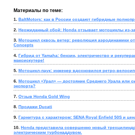
Материалы по теме:
1. 
BaltMotors: как в России создают гибридные полно
2. 
Неожиданный сбой: Honda отзывает мотоциклы из-за
3. 
Мотоцикл сквозь ветер: революция аэродинамики от W
Concepts
4. 
Гибрид от Yamaha: бензин, электричество и рекупера
максискутере!
5. 
Мотоцикл-паук: инженер вдохновился ретро-велосип
6. 
Мотоцикл «Урал» — достояние Среднего Урала или с
экспорта?
7. 
Отзыв Honda Gold Wing
8. 
Продажи Ducati
9. 
Гарнитура с характером: SENA Royal Enfield 50S и цен
10. 
Honda представила совершенно новый трехцилиндр
электрическим турбонаддувом.