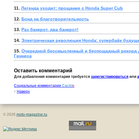
11. 
Легенда уходит: прощание с Honda Super Cub
12. 
Бонд на благотворительность
13. 
Раз банкрот, два банкрот!
14. 
Электрическая революция Honda: супербайк будуще
15. 
Очередной бессмысленный и беспощадный рекорд д
Гиннеса
Оставить комментарий
Для добавления комментария требуется
зарегистрироваться
или
Социальные комментарии
Cackl
e
↑
Наверх
© 2026
moto-magazine.ru
.