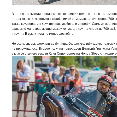
В этот день жители города, которые пришли поболеть за спортсмено
в трех классах: мотоциклы с рабочим объемом двигателя менее 700 с
также круизеры; и в двух группах: любители и профи. Самыми зрелищ
вальяжно маневрирующие между конусов, и группа «про» до 700 см3,
и группа В выступила не менее достойно.
Не все круизеры доехали до финиша без дисквалификации, поэтому т
не присуждалось. Второе получил новгородец Дмитрий Гричух на Yam
в классе стал его земляк Олег Спиридонов на Honda Steed с лучшим р