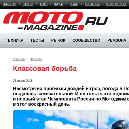
НОВОСТИ
/
СТАТЬИ
/
ФОТО
/
ВИДЕО
/
АРХИВ
/
КОНКУРСЫ
/
МОТО КАТАЛОГ
Moto Magazine
ТЕХНИКА
ТЕСТЫ
РЫНОК
СООБЩЕСТВО
РЕМЗОНА
Главная
→
Новости
Классовая борьба
25 июня 2015
Несмотря на прогнозы дождей и гроз, погода в Пс
выдалась замечательной. И не только это подним
и первый этап Чемпионата России по Мотоджимха
в этот воскресный день.