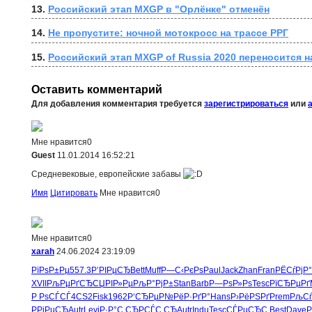
13. 
Российский этап MXGP в "Орлёнке" отменён
14. 
Не пропустите: ночной мотокросс на трассе РРГ
15. 
Российский этап MXGP of Russia 2020 переносится н
Оставить комментарий
Для добавления комментария требуется
зарегистрироваться
или
Мне нравится
0
Guest
11.01.2014 16:52:21
Средневековые, европейские забавы
Имя
Цитировать
Мне нравится
0
Мне нравится
0
xarah
24.06.2024 23:19:09
РїРѕР±Рµ
557.3
Р’РІРµСЂ
Bett
Muff
Р—С‹РєРѕ
Paul
Jack
Zhan
Fran
РЁСѓРјР°
XVII
РљРµРґСЂ
СЏРІР»Рµ
РљР°РјР±
Stan
Barb
Р—РѕР»Рѕ
Tesc
РїСЂРµРґ
Р РѕСЃСЃ
4CS2
Fisk
1962
Р‘СЂРµР№
РёР·РґР°
Hans
Р›РёРЅРґ
Prem
РљС
РРјРµСЂ
Autr
Levi
Р·Р°С‚СЂ
РСЃС‚СЂ
Autr
Indu
Tesc
СЃРµСЂС‚
Best
Dave
P