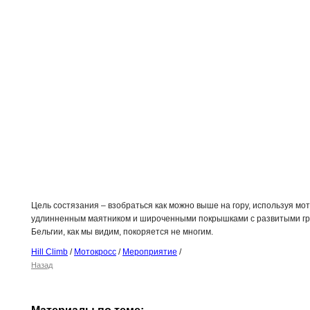
Цель состязания – взобраться как можно выше на гору, используя мот
удлинненным маятником и широченными покрышками с развитыми грун
Бельгии, как мы видим, покоряется не многим.
Hill Climb
/
Мотокросс
/
Мероприятие
/
Назад