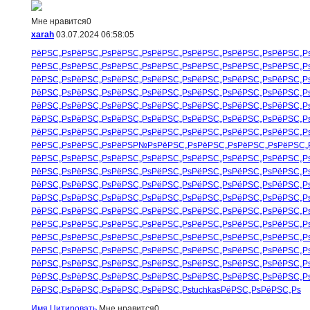
Мне нравится
0
xarah
03.07.2024 06:58:05
РёРЅС„Рѕ
РёРЅС„Рѕ
РёРЅС„Рѕ
РёРЅС„Рѕ
РёРЅС„Рѕ
РёРЅС„Рѕ
РёРЅС„Р
РёРЅС„Рѕ
РёРЅС„Рѕ
РёРЅС„Рѕ
РёРЅС„Рѕ
РёРЅС„Рѕ
РёРЅС„Рѕ
РёРЅС„Р
РёРЅС„Рѕ
РёРЅС„Рѕ
РёРЅС„Рѕ
РёРЅС„Рѕ
РёРЅС„Рѕ
РёРЅС„Рѕ
РёРЅС„Р
РёРЅС„Рѕ
РёРЅС„Рѕ
РёРЅС„Рѕ
РёРЅС„Рѕ
РёРЅС„Рѕ
РёРЅС„Рѕ
РёРЅС„Р
РёРЅС„Рѕ
РёРЅС„Рѕ
РёРЅС„Рѕ
РёРЅС„Рѕ
РёРЅС„Рѕ
РёРЅС„Рѕ
РёРЅС„Р
РёРЅС„Рѕ
РёРЅС„Рѕ
РёРЅС„Рѕ
РёРЅС„Рѕ
РёРЅС„Рѕ
РёРЅС„Рѕ
РёРЅС„Р
РёРЅС„Рѕ
РёРЅС„Рѕ
РёРЅС„Рѕ
РёРЅС„Рѕ
РёРЅС„Рѕ
РёРЅС„Рѕ
РёРЅС„Р
РёРЅС„Рѕ
РёРЅС„Рѕ
РёРЅР№Рѕ
РёРЅС„Рѕ
РёРЅС„Рѕ
РёРЅС„Рѕ
РёРЅС„
РёРЅС„Рѕ
РёРЅС„Рѕ
РёРЅС„Рѕ
РёРЅС„Рѕ
РёРЅС„Рѕ
РёРЅС„Рѕ
РёРЅС„Р
РёРЅС„Рѕ
РёРЅС„Рѕ
РёРЅС„Рѕ
РёРЅС„Рѕ
РёРЅС„Рѕ
РёРЅС„Рѕ
РёРЅС„Р
РёРЅС„Рѕ
РёРЅС„Рѕ
РёРЅС„Рѕ
РёРЅС„Рѕ
РёРЅС„Рѕ
РёРЅС„Рѕ
РёРЅС„Р
РёРЅС„Рѕ
РёРЅС„Рѕ
РёРЅС„Рѕ
РёРЅС„Рѕ
РёРЅС„Рѕ
РёРЅС„Рѕ
РёРЅС„Р
РёРЅС„Рѕ
РёРЅС„Рѕ
РёРЅС„Рѕ
РёРЅС„Рѕ
РёРЅС„Рѕ
РёРЅС„Рѕ
РёРЅС„Р
РёРЅС„Рѕ
РёРЅС„Рѕ
РёРЅС„Рѕ
РёРЅС„Рѕ
РёРЅС„Рѕ
РёРЅС„Рѕ
РёРЅС„Р
РёРЅС„Рѕ
РёРЅС„Рѕ
РёРЅС„Рѕ
РёРЅС„Рѕ
РёРЅС„Рѕ
РёРЅС„Рѕ
РёРЅС„Р
РёРЅС„Рѕ
РёРЅС„Рѕ
РёРЅС„Рѕ
РёРЅС„Рѕ
РёРЅС„Рѕ
РёРЅС„Рѕ
РёРЅС„Р
РёРЅС„Рѕ
РёРЅС„Рѕ
РёРЅС„Рѕ
РёРЅС„Рѕ
РёРЅС„Рѕ
РёРЅС„Рѕ
РёРЅС„Р
РёРЅС„Рѕ
РёРЅС„Рѕ
РёРЅС„Рѕ
РёРЅС„Рѕ
РёРЅС„Рѕ
РёРЅС„Рѕ
РёРЅС„Р
РёРЅС„Рѕ
РёРЅС„Рѕ
РёРЅС„Рѕ
РёРЅС„Рѕ
tuchkas
РёРЅС„Рѕ
РёРЅС„Рѕ
Имя
Цитировать
Мне нравится
0