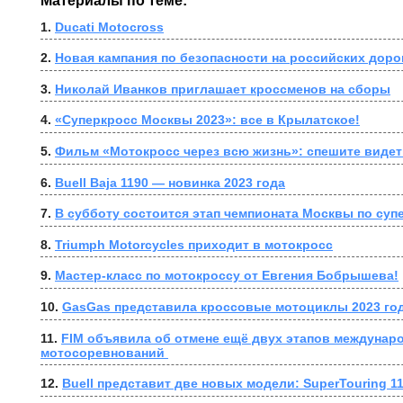
Материалы по теме:
1. 
Ducati Motocross
2. 
Новая кампания по безопасности на российских доро
3. 
Николай Иванков приглашает кроссменов на сборы
4. 
«Суперкросс Москвы 2023»: все в Крылатское!
5. 
Фильм «Мотокросс через всю жизнь»: спешите видет
6. 
Buell Baja 1190 — новинка 2023 года
7. 
В субботу состоится этап чемпионата Москвы по суп
8. 
Triumph Motorcycles приходит в мотокросс
9. 
Мастер-класс по мотокроссу от Евгения Бобрышева!
10. 
GasGas представила кроссовые мотоциклы 2023 го
11. 
FIM объявила об отмене ещё двух этапов междунаро
мотосоревнований 
12. 
Buell представит две новых модели: SuperTouring 11