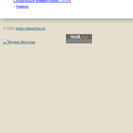
Социальные комментарии
Cackl
e
↑
Наверх
© 2026
moto-magazine.ru
.