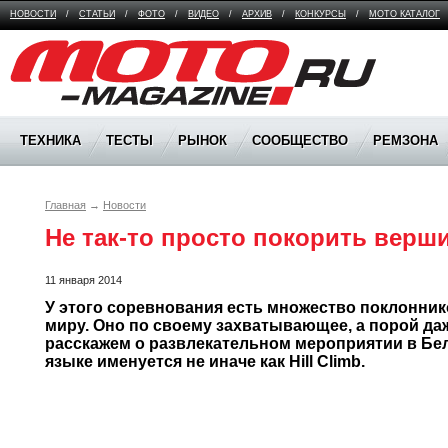
НОВОСТИ
/
СТАТЬИ
/
ФОТО
/
ВИДЕО
/
АРХИВ
/
КОНКУРСЫ
/
МОТО КАТАЛОГ
Moto Magazine
ТЕХНИКА
ТЕСТЫ
РЫНОК
СООБЩЕСТВО
РЕМЗОНА
Главная
→
Новости
Не так-то просто покорить вер
11 января 2014
У этого соревнования есть множество поклоннико
миру. Оно по своему захватывающее, а порой даж
расскажем о развлекательном мероприятии в Бель
языке именуется не иначе как Hill Climb.