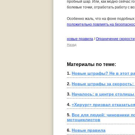
пробный шар. Или, как модно сейчас г
болевые точки, отработать работу с в
Особенно жаль, что на фоне подобных
положительно повлиять на безопаснос
новые правила
/
Ограничение скорости
Назад
Материалы по теме:
1. 
Новые штрафы? Не в этот ра
2. 
Новые штрафы за скорость:
3. 
Началось: в центре столицы 
4. 
«Хирург» призвал отказатьс
5. 
Все для людей: чиновники п
мотоциклистов
6. 
Новые правила