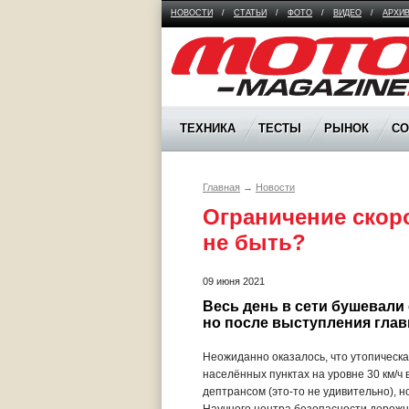
НОВОСТИ
/
СТАТЬИ
/
ФОТО
/
ВИДЕО
/
АРХИ
Moto Magazine
ТЕХНИКА
ТЕСТЫ
РЫНОК
С
Главная
→
Новости
Ограничение скоро
не быть?
09 июня 2021
Весь день в сети бушевали 
но после выступления глав
Неожиданно оказалось, что утопическа
населённых пунктах на уровне 30 км/ч
дептрансом (это-то не удивительно), 