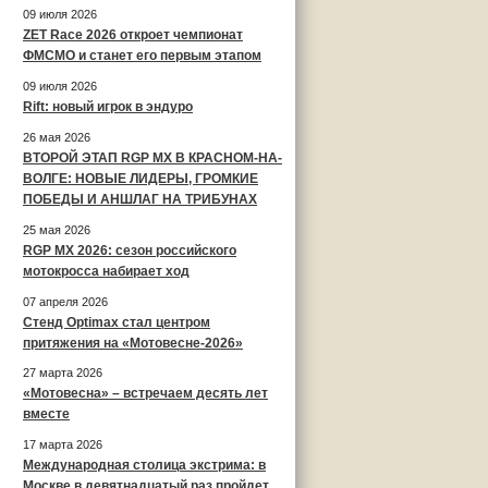
09 июля 2026
ZET Race 2026 откроет чемпионат
ФМСМО и станет его первым этапом
09 июля 2026
Rift: новый игрок в эндуро
26 мая 2026
ВТОРОЙ ЭТАП RGP MX В КРАСНОМ-НА-
ВОЛГЕ: НОВЫЕ ЛИДЕРЫ, ГРОМКИЕ
ПОБЕДЫ И АНШЛАГ НА ТРИБУНАХ
25 мая 2026
RGP MX 2026: сезон российского
мотокросса набирает ход
07 апреля 2026
Стенд Optimax стал центром
притяжения на «Мотовесне-2026»
27 марта 2026
«Мотовесна» – встречаем десять лет
вместе
17 марта 2026
Международная столица экстрима: в
Москве в девятнадцатый раз пройдет