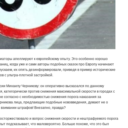
ициаторы апеллируют к европейскому опыту. Это особенно хорошо
аниц, когда уже и сами авторы подобных сказок про Европу начинают
опускаем, их опять дезинформировали, приведя в пример исторические
в с ультра-плотной застройкой.
сии Михаилу Черникову: он оперативно высказался по данному
я, категорически против снижения максимальной скорости в городах с
и не согласно с необходимостью снижения порога наказания за
ерникова лица, предлающие подобные нововведения, думают не о
о взимании штрафов! Внезапно, правда?
восторжествовало и вопрос снижения скорости и нештрафуемого порога
пыт подсказывает, что маловероятно. Больше похоже, что это был