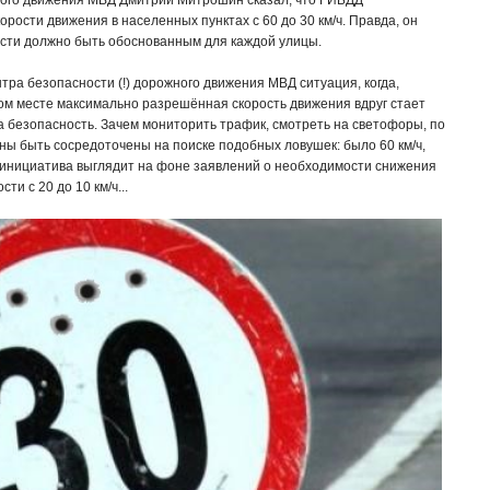
ного движения МВД Дмитрий Митрошин сказал, что ГИБДД
рости движения в населенных пунктах с 60 до 30 км/ч. Правда, он
ости должно быть обоснованным для каждой улицы.
центра безопасности (!) дорожного движения МВД ситуация, когда,
аком месте максимально разрешённая скорость движения вдруг стает
 безопасность. Зачем мониторить трафик, смотреть на светофоры, по
жны быть сосредоточены на поиске подобных ловушек: было 60 км/ч,
 инициатива выглядит на фоне заявлений о необходимости снижения
и с 20 до 10 км/ч...