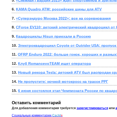
5. 
«Снежная Гвардия 2023» ждёт спортсменов и зрителе
6. 
KAMA Quadro ATM: российские шины для ATV
7. 
«Суперэндуро Москва 2022»: все на соревнования
8. 
CForce EV110: детский электрический квадроцикл от 
9. 
Квадроциклы Hisun приехали в Россию
10. 
Электроквадроцикл Coyote от Outrider USA: пропус
11. 
OFRP Enduro 2022: больше гонок, хороших и разных
12. 
Клуб RomancevoTEAM ищет оператора
13. 
Новый рекорд Tesla: детский ATV был распродан ср
14. 
Не пропустите: ночной мотокросс на трассе РРГ
15. 
6 июня состоялся этап Чемпионата России по квадр
Оставить комментарий
Для добавления комментария требуется
зарегистрироваться
или
Социальные комментарии
Cackl
e