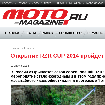
НОВОСТИ
/
СТАТЬИ
/
ФОТО
/
ВИДЕО
/
АРХИВ
/
КОНКУРСЫ
/
МОТО КАТАЛОГ
Moto Magazine
ТЕХНИКА
ТЕСТЫ
РЫНОК
СООБЩЕСТВО
РЕМЗОНА
Главная
→
Новости
Открытие RZR CUP 2014 пройдет
12 апреля 2014
В России открывается сезон соревнований 
RZR
мероприятие стало ежегодным и в этом году при
масштабного квадрофестиваля: в программе 4 эт