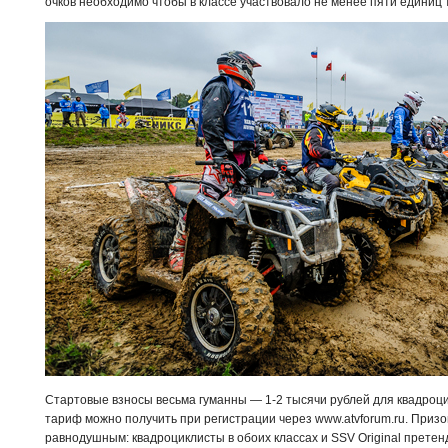
очков необходимо чтобы в классе участвовало не менее пяти единиц 
Стартовые взносы весьма гуманны — 1-2 тысячи рублей для квадроцик
тариф можно получить при регистрации через www.atvforum.ru. Призов
равнодушным: квадроциклисты в обоих классах и SSV Original претен