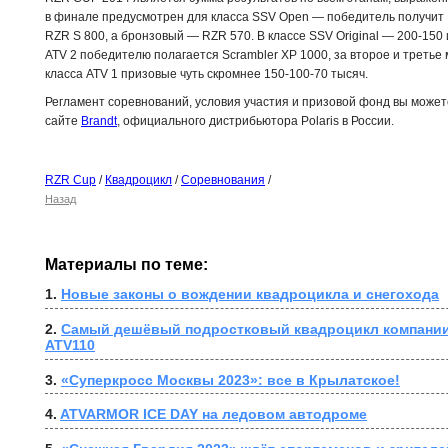
в финале предусмотрен для класса SSV Open — победитель получит
RZR S 800, а бронзовый — RZR 570. В классе SSV Original — 200-150 
ATV 2 победителю полагается Scrambler XP 1000, за второе и третье 
класса ATV 1 призовые чуть скромнее 150-100-70 тысяч.
Регламент соревнований, условия участия и призовой фонд вы може
сайте
Brandt
, официального дистрибьютора
Polaris
в России.
RZR Cup
/
Квадроцикл
/
Соревнования
/
Назад
Материалы по теме:
1. 
Новые законы о вождении квадроцикла и снегохода
2. 
Самый дешёвый подростковый квадроцикл компании 
ATV110
3. 
«Суперкросс Москвы 2023»: все в Крылатское!
4. 
ATVARMOR ICE DAY на ледовом автодроме