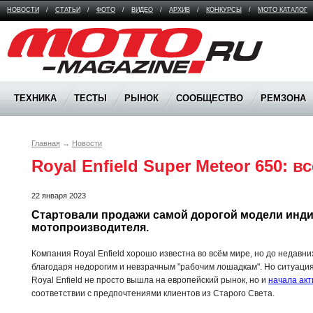
НОВОСТИ
/
СТАТЬИ
/
ФОТО
/
ВИДЕО
/
АРХИВ
/
КОНКУРСЫ
/
МОТО КАТАЛОГ
Moto Magazine
ТЕХНИКА
ТЕСТЫ
РЫНОК
СООБЩЕСТВО
РЕМЗОНА
Главная
→
Новости
Royal Enfield Super Meteor 650: в
22 января 2023
Стартовали продажи самой дорогой модели инди
мотопроизводителя.
Компания Royal Enfield хорошо известна во всём мире, но до недавни
благодаря недорогим и невзрачным "рабочим лошадкам". Но ситуация
Royal Enfield не просто вышла на европейский рынок, но и
начала ак
соответствии с предпочтениями клиентов из Старого Света.