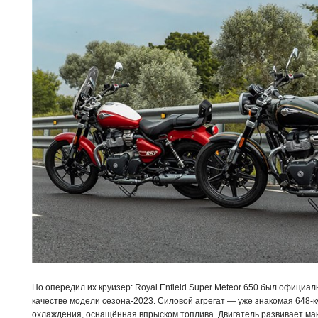
Но опередил их круизер: Royal Enfield Super Meteor 650 был официал
качестве модели сезона-2023. Силовой агрегат — уже знакомая 648-к
охлаждения, оснащённая впрыском топлива. Двигатель развивает мак