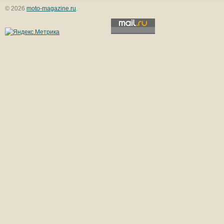
© 2026
moto-magazine.ru
.