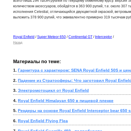
всего-лишь 294 тысяч рублей по текущему обменному курсу. Версия St
количеством аксессуаров, обойдётся в 363 900 рупий, т.е. около 307 
исполнения Celestial, отличающийся двухцветной окраской, ветровым
выложить 378 900 рупий, что эквивалентно примерно 319 тысячам ру
Royal Enfield
/
Super Meteor 650
/
Continental GT
/
Interceptor
/
Назад
Материалы по теме:
1. 
Гарнитура с характером: SENA Royal Enfield 50S и цен
2. 
Падение из Стратосферы: Что заготовил Royal Enfiel
3. 
Электромотоцикл от Royal Enfield
4. 
Royal Enfield Himalayan 650 в пищевой пленке
5. 
Рендеры на основе Royal Enfield Interceptor bear 650 
6. 
Royal Enfield Flying Flea
7. 
Royal Enfield Guerrilla 450 - подробности