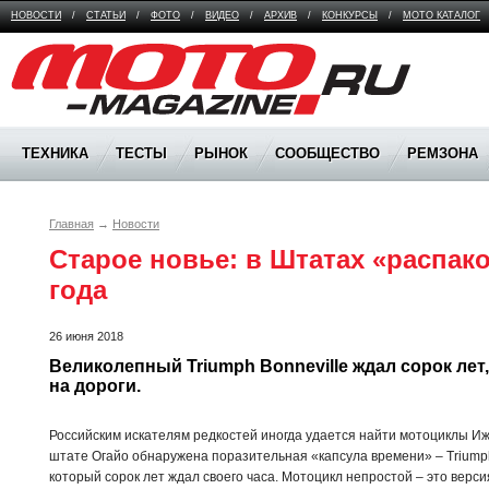
НОВОСТИ
/
СТАТЬИ
/
ФОТО
/
ВИДЕО
/
АРХИВ
/
КОНКУРСЫ
/
МОТО КАТАЛОГ
Moto Magazine
ТЕХНИКА
ТЕСТЫ
РЫНОК
СООБЩЕСТВО
РЕМЗОНА
Главная
→
Новости
Старое новье: в Штатах «распако
года
26 июня 2018
Великолепный Triumph Bonneville ждал сорок лет,
на дороги.
Российским искателям редкостей иногда удается найти мотоциклы Иж
штате Огайо обнаружена поразительная «капсула времени» – Triumph
который сорок лет ждал своего часа. Мотоцикл непростой – это версия