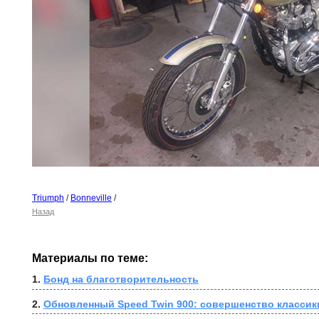
Triumph
/
Bonneville
/
Назад
Материалы по теме:
1. 
Бонд на благотворительность
2. 
Обновленный Speed Twin 900: совершенство классик