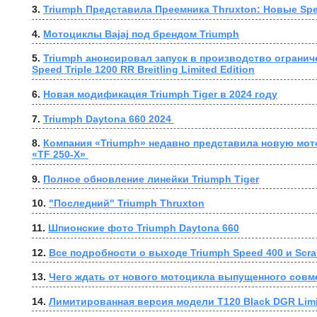
3. 
Triumph Представила Преемника Thruxton: Новые Spe
4. 
Мотоциклы Bajaj под брендом Triumph
5. 
Triumph анонсировал запуск в производство огранич
Speed Triple 1200 RR Breitling Limited Edition
6. 
Новая модификация Triumph Tiger в 2024 году
7. 
Triumph Daytona 660 2024 
8. 
Компания «Triumph» недавно представила новую мот
«TF 250-X» 
9. 
Полное обновление линейки Triumph Tiger
10. 
"Последний" Triumph Thruxton
11. 
Шпионские фото Triumph Daytona 660
12. 
Все подробности о выходе Triumph Speed 400 и Scra
13. 
Чего ждать от нового мотоцикла выпущенного совме
14. 
Лимитированная версия модели T120 Black DGR Limit