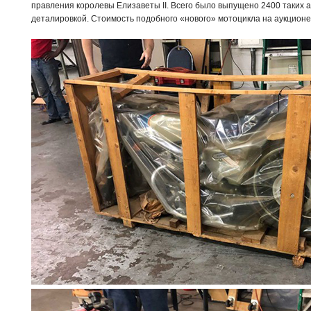
правления королевы Елизаветы II. Всего было выпущено 2400 таких 
деталировкой. Стоимость подобного «нового» мотоцикла на аукцион