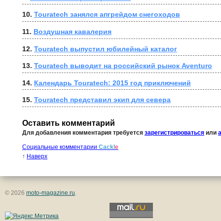
10. 
Touratech занялся апгрейдом снегоходов
11. 
Воздушная кавалерия
12. 
Touratech выпустил юбилейный каталог
13. 
Touratech выводит на российский рынок Aventuro
14. 
Календарь Touratech: 2015 год приключений
15. 
Touratech представил экип для севера
Оставить комментарий
Для добавления комментария требуется
зарегистрироваться
или
Социальные комментарии
Cackl
e
↑
Наверх
© 2026
moto-magazine.ru
.