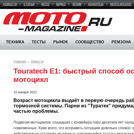
НОВОСТИ
/
СТАТЬИ
/
ФОТО
/
ВИДЕО
/
АРХИВ
/
КОНКУРСЫ
/
МОТО КАТАЛОГ
Moto Magazine
ТЕХНИКА
ТЕСТЫ
РЫНОК
СООБЩЕСТВО
РЕМЗОНА
Главная
→
Новости
Touratech E1: быстрый способ о
мотоцикл
10 января 2022
Возраст мотоцикла выдаёт в первую очередь раб
тормозной системы. Парни из "Туратек" придумали
частью проблемы.
Подвески мотоциклов, сошедших с конвейера пару десятков лет наза
современных. Хуже всего, что исправить ситуацию довольно сложно: 
действительно устарели, во-вторых, накопившийся за годы эксплуата