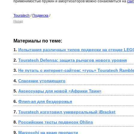
применимостью пружин и амортизаторов можно ознакомиться на
сай
Touratech
/
Подвеска
/
Назад
Материалы по теме:
1. 
Испытания различных типов подвески на стенде LEG
2. 
Touratech Defensa: защита рычагов нового уровня
3. 
Не путать с интернет-сайтом: «гусь» Touratech Rambl
4. 
Спасение утопающего
5. 
Аксессуары для новой «Африки Твин»
6. 
Флип-ап для бездорожья
7. 
Touratech изготовил универсальный iBracket
8. 
Российские тесты подвесок Ohlins
9. 
Marzocchi на краю пропасти 