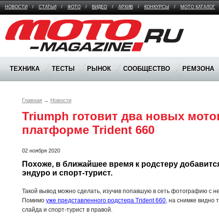
НОВОСТИ
/
СТАТЬИ
/
ФОТО
/
ВИДЕО
/
АРХИВ
/
КОНКУРСЫ
/
МОТО КАТАЛОГ
Moto Magazine
ТЕХНИКА
ТЕСТЫ
РЫНОК
СООБЩЕСТВО
РЕМЗОНА
Главная
→
Новости
Triumph готовит два новых мотоц
платформе Trident 660
02 ноября 2020
Похоже, в ближайшее время к родстеру добавится
эндуро и спорт-турист.
Такой вывод можно сделать, изучив попавшую в сеть фотографию с н
Помимо
уже представленного родстера Trident 660
, на снимке видно 
слайда и спорт-турист в правой.