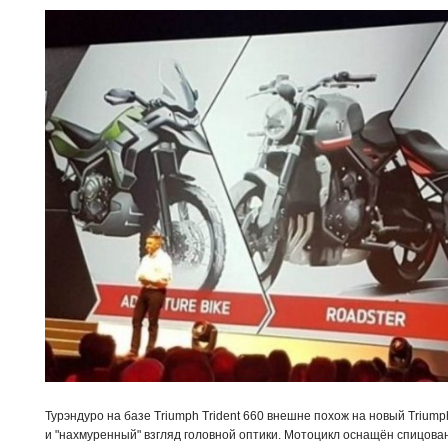
Турэндуро на базе Triumph Trident 660 внешне похож на новый Triumph
и "нахмуренный" взгляд головной оптики. Мотоцикл оснащён спицова