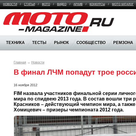
НОВОСТИ
/
СТАТЬИ
/
ФОТО
/
ВИДЕО
/
АРХИВ
/
КОНКУРСЫ
/
МОТО КАТАЛОГ
Moto Magazine
ТЕХНИКА
ТЕСТЫ
РЫНОК
СООБЩЕСТВО
РЕМЗОНА
Главная
→
Новости
В финал ЛЧМ попадут трое росс
16 ноября 2012
FIM назвала участников финальной серии личног
мира по спидвею 2013 года. В состав вошли три 
Красников – действующий чемпион мира, а также
Хомицевич – призеры чемпионата 2012 года.