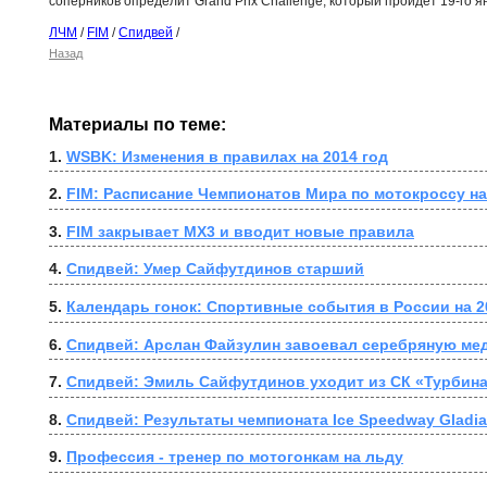
соперников определит Grand Prix Challenge, который пройдет 19-го я
ЛЧМ
/
FIM
/
Спидвей
/
Назад
Материалы по теме:
1. 
WSBK: Изменения в правилах на 2014 год
2. 
FIM: Расписание Чемпионатов Мира по мотокроссу на
3. 
FIM закрывает MX3 и вводит новые правила
4. 
Спидвей: Умер Сайфутдинов старший
5. 
Календарь гонок: Спортивные события в России на 2
6. 
Спидвей: Арслан Файзулин завоевал серебряную ме
7. 
Спидвей: Эмиль Сайфутдинов уходит из СК «Турбин
8. 
Спидвей: Результаты чемпионата Ice Speedway Gladia
9. 
Профессия - тренер по мотогонкам на льду