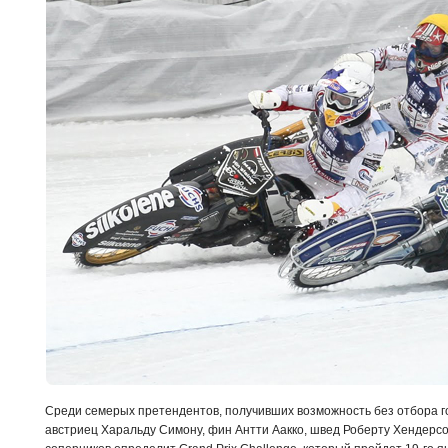
Среди семерых претендентов, получивших возможность без отбора г
австриец Харальду Симону, фин Антти Аакко, швед Роберту Хендерсо