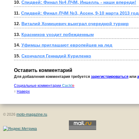
10. 
Спидвей: Финал №4 ЛЧМ, Инцелль - наши впереди!
11. 
Спидвей: Финал ЛЧМ №3, Ассен, 9-10 марта 2013 год
12. 
Виталий Хомицевич выиграл очередной турнир
13. 
Красников уходит побежденным
14. 
Уфимцы приглашают европейцев на лед
15. 
Скончался Геннадий Куриленко
Оставить комментарий
Для добавления комментария требуется
зарегистрироваться
или
Социальные комментарии
Cackl
e
↑
Наверх
© 2026
moto-magazine.ru
.