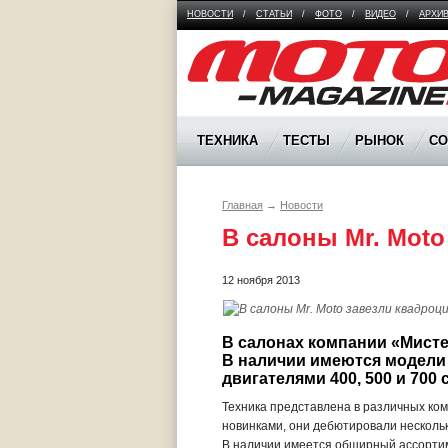
НОВОСТИ
/
СТАТЬИ
/
ФОТО
/
ВИДЕО
/
АРХИ
Moto Magazine
ТЕХНИКА
ТЕСТЫ
РЫНОК
С
Главная
→
Новости
В салоны Mr. Mot
12 ноября 2013
В салонах компании «Мисте
В наличии имеются модели A
двигателями 400, 500 и 700 
Техника представлена в различных ком
новинками, они дебютировали нескольк
В наличии имеется обширный ассорти