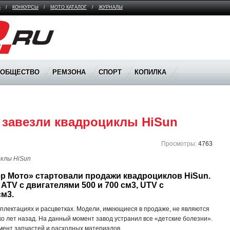
В
/
КОНКУРСЫ
/
МОТО КАТАЛОГ
/
ЖУРНАЛЫ
ООБЩЕСТВО
РЕМЗОНА
СПОРТ
КОПИЛКА
o завезли квадроциклы HiSun
Просмотры:
4763
р Мото» стартовали продажи квадроциклов HiSun. 
TV c двигателями 500 и 700 см3, UTV с 
см3.
плектациях и расцветках. Модели, имеющиеся в продаже, не являются
о лет назад. На данный момент завод устранил все «детские болезни».
мент запчастей и расходных материалов.