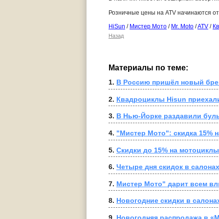
Розничные цены на ATV начинаются от 
HiSun
/
Мистер Мото
/
Mr. Moto
/
ATV
/
К
Назад
Материалы по теме:
1. 
В Россию пришёл новый бре
2. 
Квадроциклы Hisun приехал
3. 
В Нью-Йорке раздавили буль
4. 
"Мистер Мото": скидка 15% 
5. 
Скидки до 15% на мотоциклы
6. 
Четыре дня скидок в салона
7. 
Мистер Мото" дарит всем в
8. 
Новогодние скидки в салона
9. 
Новогодняя распродажа в «М