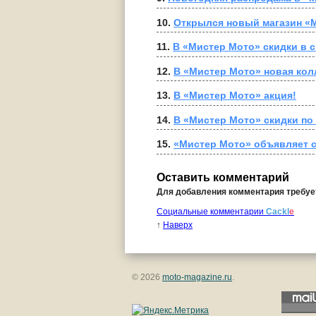
10. 
Открылся новый магазин «
11. 
В «Мистер Мото» скидки в с
12. 
В «Мистер Мото» новая ко
13. 
В «Мистер Мото» акция!
14. 
В «Мистер Мото» скидки по
15. 
«Мистер Мото» объявляет 
Оставить комментарий
Для добавления комментария требу
Социальные комментарии
Cackl
e
↑
Наверх
© 2026
moto-magazine.ru
.