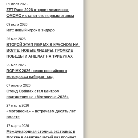
09 июля 2026
ZET Race 2026 откроет чемпионат
ФМСМО и станет его первым этапом
09 июля 2026
Rift: новый игрок в эндуро
26 мая 2026
ВТОРОЙ ЭТАП RGP MX В КРАСНОМ-НА-
ВОЛГЕ: НОВЫЕ ЛИДЕРЫ, ГРОМКИЕ
ПОБЕДЫ И АНШЛАГ НА ТРИБУНАХ
25 мая 2026
RGP MX 2026: сезон российского
мотокросса набирает ход
07 апреля 2026
Стенд Optimax стал центром
притяжения на «Мотовесне-2026»
27 марта 2026
«Мотовесна» – встречаем десять лет
вместе
17 марта 2026
Международная столица экстрима: в
Москве в девятнадцатый раз пройдет