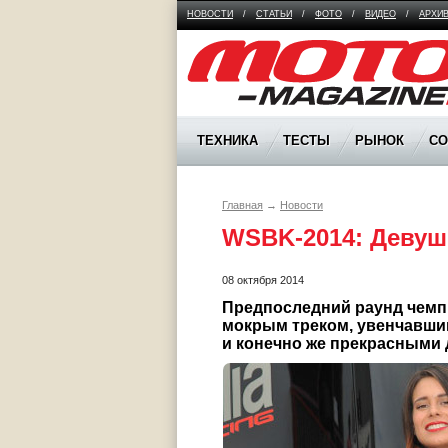
НОВОСТИ
/
СТАТЬИ
/
ФОТО
/
ВИДЕО
/
АРХИ
Moto Magazine
ТЕХНИКА
ТЕСТЫ
РЫНОК
С
Главная
→
Новости
WSBK-2014: Девуш
08 октября 2014
Предпоследний раунд чемп
мокрым треком, увенчавшими
и конечно же прекрасными