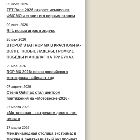
09 июля 2026
ZET Race 2026 откроет чемпионат
ФМСМО и станет его первым этапом
09 июля 2026
Rift: новый игрок в эндуро
26 мая 2026
ВТОРОЙ ЭТАП RGP MX В КРАСНОМ-НА-
ВОЛГЕ: НОВЫЕ ЛИДЕРЫ, ГРОМКИЕ
ПОБЕДЫ И АНШЛАГ НА ТРИБУНАХ
25 мая 2026
RGP MX 2026: сезон российского
мотокросса набирает ход
07 апреля 2026
Стенд Optimax стал центром
притяжения на «Мотовесне-2026»
27 марта 2026
«Мотовесна» – встречаем десять лет
вместе
17 марта 2026
Международная столица экстрима: в
Москве в девятнадцатый раз пройдет