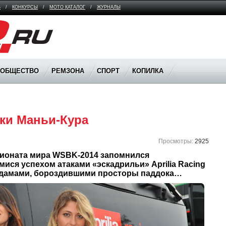
В
/
КОНКУРСЫ
/
МОТО КАТАЛОГ
/
ЖУРНАЛЫ
ООБЩЕСТВО
РЕМЗОНА
СПОРТ
КОПИЛКА
ки Маньи-Кура
Просмотры:
2925
ионата мира WSBK-2014 запомнился 
ся успехом атаками «эскадрильи» Aprilia Racing 
 дамами, бороздившими просторы паддока…