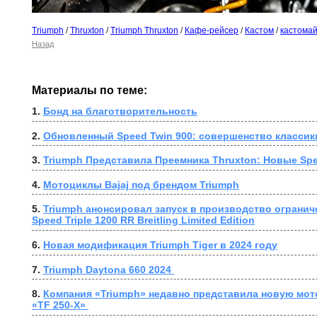
Triumph
/
Thruxton
/
Triumph Thruxton
/
Кафе-рейсер
/
Кастом
/
кастомай
Назад
Материалы по теме:
1. 
Бонд на благотворительность
2. 
Обновленный Speed Twin 900: совершенство классик
3. 
Triumph Представила Преемника Thruxton: Новые Spe
4. 
Мотоциклы Bajaj под брендом Triumph
5. 
Triumph анонсировал запуск в производство огранич
Speed Triple 1200 RR Breitling Limited Edition
6. 
Новая модификация Triumph Tiger в 2024 году
7. 
Triumph Daytona 660 2024 
8. 
Компания «Triumph» недавно представила новую мот
«TF 250-X» 