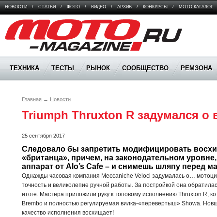
НОВОСТИ
/
СТАТЬИ
/
ФОТО
/
ВИДЕО
/
АРХИВ
/
КОНКУРСЫ
/
МОТО КАТАЛОГ
Moto Magazine
ТЕХНИКА
ТЕСТЫ
РЫНОК
СООБЩЕСТВО
РЕМЗОНА
Главная
→
Новости
Triumph Thruxton R задумался о
25 сентября 2017
Следовало бы запретить модифицировать восхи
«британца», причем, на законодательном уровне
аппарат от Alo’s Cafe – и снимешь шляпу перед м
Однажды часовая компания Meccaniche Veloci задумалась о… мотоци
точность и великолепие ручной работы. За постройкой она обратилась в
итоге. Мастера приложили руку к топовому исполнению Thruxton R, к
Brembo и полностью регулируемая вилка-«перевертыш» Showa. Новшест
качество исполнения восхищает!