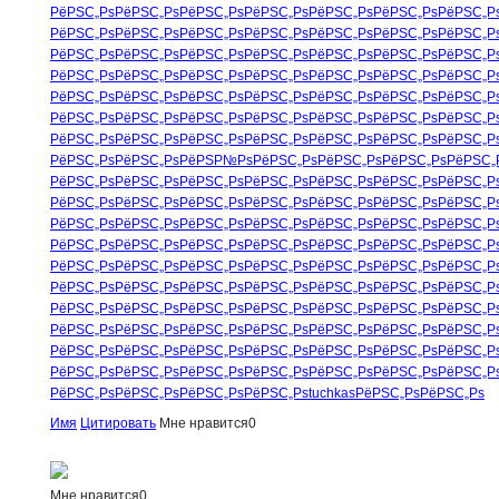
РёРЅС„Рѕ
РёРЅС„Рѕ
РёРЅС„Рѕ
РёРЅС„Рѕ
РёРЅС„Рѕ
РёРЅС„Рѕ
РёРЅС„Р
РёРЅС„Рѕ
РёРЅС„Рѕ
РёРЅС„Рѕ
РёРЅС„Рѕ
РёРЅС„Рѕ
РёРЅС„Рѕ
РёРЅС„Р
РёРЅС„Рѕ
РёРЅС„Рѕ
РёРЅС„Рѕ
РёРЅС„Рѕ
РёРЅС„Рѕ
РёРЅС„Рѕ
РёРЅС„Р
РёРЅС„Рѕ
РёРЅС„Рѕ
РёРЅС„Рѕ
РёРЅС„Рѕ
РёРЅС„Рѕ
РёРЅС„Рѕ
РёРЅС„Р
РёРЅС„Рѕ
РёРЅС„Рѕ
РёРЅС„Рѕ
РёРЅС„Рѕ
РёРЅС„Рѕ
РёРЅС„Рѕ
РёРЅС„Р
РёРЅС„Рѕ
РёРЅС„Рѕ
РёРЅС„Рѕ
РёРЅС„Рѕ
РёРЅС„Рѕ
РёРЅС„Рѕ
РёРЅС„Р
РёРЅС„Рѕ
РёРЅС„Рѕ
РёРЅС„Рѕ
РёРЅС„Рѕ
РёРЅС„Рѕ
РёРЅС„Рѕ
РёРЅС„Р
РёРЅС„Рѕ
РёРЅС„Рѕ
РёРЅР№Рѕ
РёРЅС„Рѕ
РёРЅС„Рѕ
РёРЅС„Рѕ
РёРЅС„
РёРЅС„Рѕ
РёРЅС„Рѕ
РёРЅС„Рѕ
РёРЅС„Рѕ
РёРЅС„Рѕ
РёРЅС„Рѕ
РёРЅС„Р
РёРЅС„Рѕ
РёРЅС„Рѕ
РёРЅС„Рѕ
РёРЅС„Рѕ
РёРЅС„Рѕ
РёРЅС„Рѕ
РёРЅС„Р
РёРЅС„Рѕ
РёРЅС„Рѕ
РёРЅС„Рѕ
РёРЅС„Рѕ
РёРЅС„Рѕ
РёРЅС„Рѕ
РёРЅС„Р
РёРЅС„Рѕ
РёРЅС„Рѕ
РёРЅС„Рѕ
РёРЅС„Рѕ
РёРЅС„Рѕ
РёРЅС„Рѕ
РёРЅС„Р
РёРЅС„Рѕ
РёРЅС„Рѕ
РёРЅС„Рѕ
РёРЅС„Рѕ
РёРЅС„Рѕ
РёРЅС„Рѕ
РёРЅС„Р
РёРЅС„Рѕ
РёРЅС„Рѕ
РёРЅС„Рѕ
РёРЅС„Рѕ
РёРЅС„Рѕ
РёРЅС„Рѕ
РёРЅС„Р
РёРЅС„Рѕ
РёРЅС„Рѕ
РёРЅС„Рѕ
РёРЅС„Рѕ
РёРЅС„Рѕ
РёРЅС„Рѕ
РёРЅС„Р
РёРЅС„Рѕ
РёРЅС„Рѕ
РёРЅС„Рѕ
РёРЅС„Рѕ
РёРЅС„Рѕ
РёРЅС„Рѕ
РёРЅС„Р
РёРЅС„Рѕ
РёРЅС„Рѕ
РёРЅС„Рѕ
РёРЅС„Рѕ
РёРЅС„Рѕ
РёРЅС„Рѕ
РёРЅС„Р
РёРЅС„Рѕ
РёРЅС„Рѕ
РёРЅС„Рѕ
РёРЅС„Рѕ
РёРЅС„Рѕ
РёРЅС„Рѕ
РёРЅС„Р
РёРЅС„Рѕ
РёРЅС„Рѕ
РёРЅС„Рѕ
РёРЅС„Рѕ
tuchkas
РёРЅС„Рѕ
РёРЅС„Рѕ
Имя
Цитировать
Мне нравится
0
Мне нравится
0