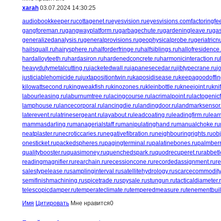
xarah
03.07.2024 14:30:25
audiobookkeeper.ru
cottagenet.ru
eyesvision.ru
eyesvisions.com
factoringfe
gangforeman.ru
gangwayplatform.ru
garbagechute.ru
gardeningleave.ru
gas
generalizedanalysis.ru
generalprovisions.ru
geophysicalprobe.ru
geriatricn
hailsquall.ru
hairysphere.ru
halforderfringe.ru
halfsiblings.ru
hallofresidence
hardalloyteeth.ru
hardasiron.ru
hardenedconcrete.ru
harmonicinteraction.ru
heavydutymetalcutting.ru
jacketedwall.ru
japanesecedar.ru
jibtypecrane.ru
j
justiciablehomicide.ru
juxtapositiontwin.ru
kaposidisease.ru
keepagoodoffin
kilowattsecond.ru
kingweakfish.ru
kinozones.ru
kleinbottle.ru
kneejoint.ru
kni
labourleasing.ru
laburnumtree.ru
lacingcourse.ru
lacrimalpoint.ru
lactogenicf
lamphouse.ru
lancecorporal.ru
lancingdie.ru
landingdoor.ru
landmarksensor
laterevent.ru
latrinesergeant.ru
layabout.ru
leadcoating.ru
leadingfirm.ru
lear
mammasdarling.ru
managerialstaff.ru
manipulatinghand.ru
manualchoke.ru
neatplaster.ru
necroticcaries.ru
negativefibration.ru
neighbouringrights.ru
ob
onesticket.ru
packedspheres.ru
pagingterminal.ru
palatinebones.ru
palmberr
qualitybooster.ru
quasimoney.ru
quenchedspark.ru
quodrecuperet.ru
rabbetl
readingmagnifier.ru
rearchain.ru
recessioncone.ru
recordedassignment.ru
re
salestypelease.ru
samplinginterval.ru
satellitehydrology.ru
scarcecommodity
semifinishmachining.ru
spicetrade.ru
spysale.ru
stungun.ru
tacticaldiameter.
telescopicdamper.ru
temperateclimate.ru
temperedmeasure.ru
tenementbuil
Имя
Цитировать
Мне нравится
0