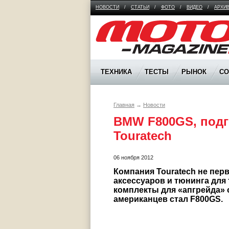
НОВОСТИ
/
СТАТЬИ
/
ФОТО
/
ВИДЕО
/
АРХИ
Moto Magazine
ТЕХНИКА
ТЕСТЫ
РЫНОК
С
Главная
→
Новости
BMW F800GS, подг
Touratech
06 ноября 2012
Компания Touratech не пер
аксессуаров и тюнинга для 
комплекты для «апгрейда» 
американцев стал F800GS.