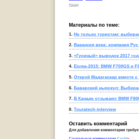
Назад
Материалы по теме:
1. 
Не только туристам: выбира
2. 
Вакансия века: компания Ру
3. 
«Гусиный» выводок 2017 год
4. 
Eicma-2015: BMW F700GS и F
5. 
Открой Мадагаскар вместе с 
6. 
Баварский ньюскул: Выбира
7. 
В Канаде отзывают BMW F800
8. 
Touratech-interview
Оставить комментарий
Для добавления комментария требу
Социальные комментарии
Cackl
e