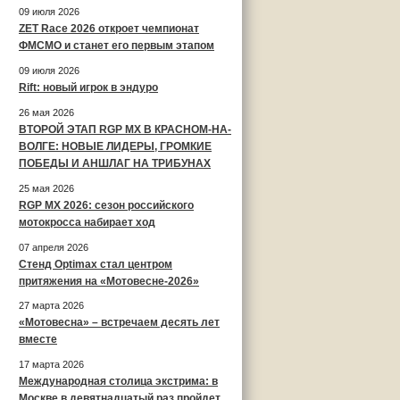
09 июля 2026
ZET Race 2026 откроет чемпионат
ФМСМО и станет его первым этапом
09 июля 2026
Rift: новый игрок в эндуро
26 мая 2026
ВТОРОЙ ЭТАП RGP MX В КРАСНОМ-НА-
ВОЛГЕ: НОВЫЕ ЛИДЕРЫ, ГРОМКИЕ
ПОБЕДЫ И АНШЛАГ НА ТРИБУНАХ
25 мая 2026
RGP MX 2026: сезон российского
мотокросса набирает ход
07 апреля 2026
Стенд Optimax стал центром
притяжения на «Мотовесне-2026»
27 марта 2026
«Мотовесна» – встречаем десять лет
вместе
17 марта 2026
Международная столица экстрима: в
Москве в девятнадцатый раз пройдет