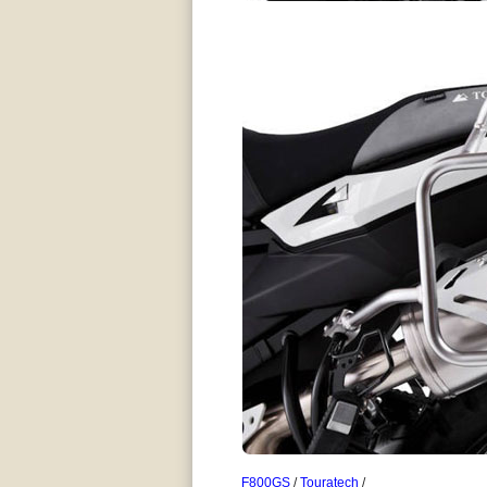
F800GS
/
Touratech
/