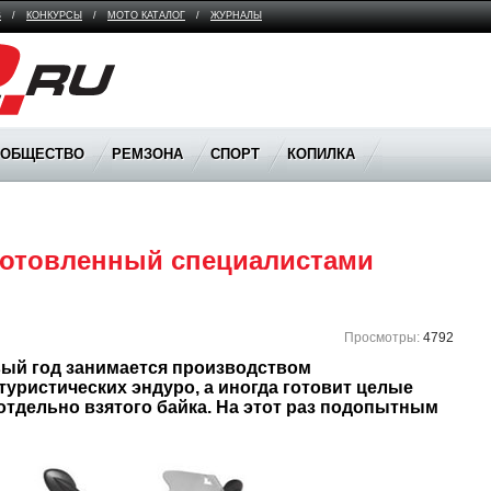
В
/
КОНКУРСЫ
/
МОТО КАТАЛОГ
/
ЖУРНАЛЫ
ООБЩЕСТВО
РЕМЗОНА
СПОРТ
КОПИЛКА
отовленный специалистами 
Просмотры:
4792
вый год занимается производством 
туристических эндуро, а иногда готовит целые 
отдельно взятого байка. На этот раз подопытным 