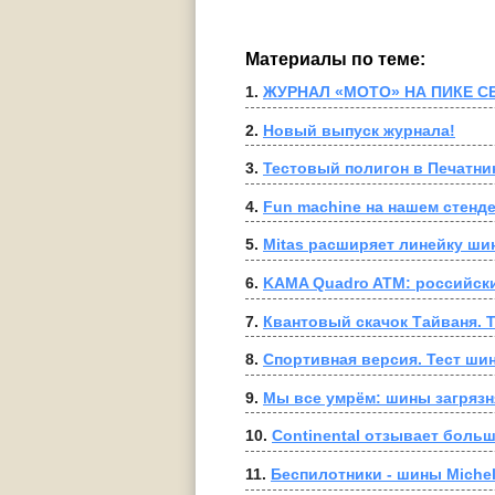
Материалы по теме:
1. 
ЖУРНАЛ «МОТО» НА ПИКЕ С
2. 
Новый выпуск журнала!
3. 
Тестовый полигон в Печатни
4. 
Fun machine на нашем стенд
5. 
Mitas расширяет линейку шин
6. 
KAMA Quadro ATM: российск
7. 
Квантовый скачок Тайваня. Т
8. 
Спортивная версия. Тест шин
9. 
Мы все умрём: шины загряз
10. 
Continental отзывает бол
11. 
Беспилотники - шины Michel