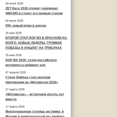
09 июля 2026
ZET Race 2026 откроет чемпионат
ФМСМО и станет его первым этапом
09 июля 2026
Rift: новый игрок в эндуро
26 мая 2026
ВТОРОЙ ЭТАП RGP MX В КРАСНОМ-НА-
ВОЛГЕ: НОВЫЕ ЛИДЕРЫ, ГРОМКИЕ
ПОБЕДЫ И АНШЛАГ НА ТРИБУНАХ
25 мая 2026
RGP MX 2026: сезон российского
мотокросса набирает ход
07 апреля 2026
Стенд Optimax стал центром
притяжения на «Мотовесне-2026»
27 марта 2026
«Мотовесна» – встречаем десять лет
вместе
17 марта 2026
Международная столица экстрима: в
Москве в девятнадцатый раз пройдет