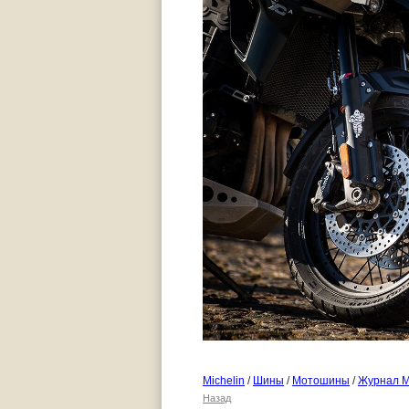
Michelin
/
Шины
/
Мотошины
/
Журнал 
Назад