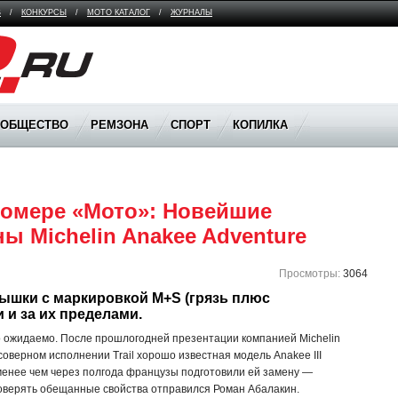
В
/
КОНКУРСЫ
/
МОТО КАТАЛОГ
/
ЖУРНАЛЫ
ООБЩЕСТВО
РЕМЗОНА
СПОРТ
КОПИЛКА
номере «Мото»: Новейшие 
 Michelin Anakee Adventure 
Просмотры:
3064
шки с маркировкой M+S (грязь плюс 
и и за их пределами.
 ожидаемо. После прошлогодней презентации компанией Michelin
соверном исполнении Trail хорошо известная модель Anakee III
о менее чем через полгода французы подготовили ей замену —
роверять обещанные свойства отправился Роман Абалакин.