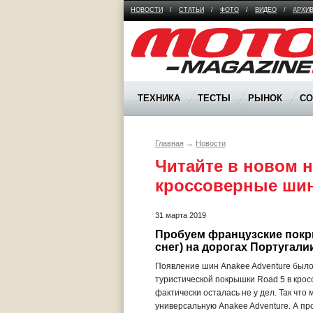
НОВОСТИ
/
СТАТЬИ
/
ФОТО
/
ВИДЕО
/
АРХИ
Moto Magazine
ТЕХНИКА
ТЕСТЫ
РЫНОК
С
Главная
→
Новости
Читайте в новом 
кроссоверные шины
31 марта 2019
Пробуем французские покры
снег) на дорогах Португали
Появление шин Anakee Adventure было
туристической покрышки Road 5 в крос
фактически осталась не у дел. Так чт
универсальную Anakee Adventure. А п