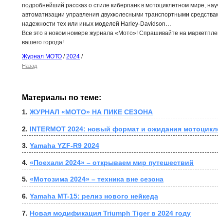
подробнейший рассказ о стиле киберпанк в мотоциклетном мире, нау
автоматизации управления двухколесными транспортными средствам
надежности тех или иных моделей Harley-Davidson…
Все это в новом номере журнала «Мото»! Спрашивайте на маркетпле
вашего города!
Журнал МОТО
/
2024
/
Назад
Материалы по теме:
1. 
ЖУРНАЛ «МОТО» НА ПИКЕ СЕЗОНА
2. 
INTERMOT 2024: новый формат и ожидания мотоцикл
3. 
Yamaha YZF-R9 2024
4. 
«Поехали 2024» – открываем мир путешествий
5. 
«Мотозима 2024» – техника вне сезона
6. 
Yamaha MT-15: релиз нового нейкеда
7. 
Новая модификация Triumph Tiger в 2024 году