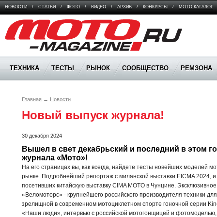
НОВОСТИ
/
СТАТЬИ
/
ФОТО
/
ВИДЕО
/
АРХИВ
/
КОНКУРСЫ
/
МОТО КАТАЛОГ
Moto Magazine
ТЕХНИКА
ТЕСТЫ
РЫНОК
СООБЩЕСТВО
РЕМЗОНА
Главная
→
Новости
Новый выпуск журнала!
30 декабря 2024
Вышел в свет декабрьский и последний в этом го
журнала «Мото»!
На его страницах вы, как всегда, найдете тесты новейших моделей м
рынке. Подробнейший репортаж с миланской выставки EICMA 2024, и 
посетивших китайскую выставку CIMA MOTO в Чунцине. Эксклюзивное
«Веломоторс» - крупнейшего российского производителя техники для 
зрелищной в современном мотоциклетном спорте гоночной серии King o
«Наши люди», интервью с российской мотогонщицей и фотомоделью, 