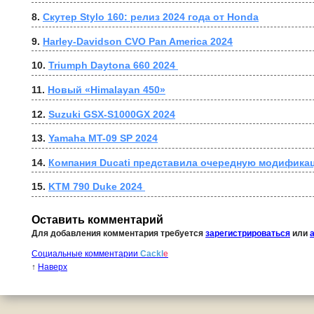
8. 
Скутер Stylo 160: релиз 2024 года от Honda
9. 
Harley-Davidson CVO Pan America 2024
10. 
Triumph Daytona 660 2024 
11. 
Новый «Himalayan 450»
12. 
Suzuki GSX-S1000GX 2024
13. 
Yamaha MT-09 SP 2024
14. 
Компания Ducati представила очередную модификаци
15. 
KTM 790 Duke 2024 
Оставить комментарий
Для добавления комментария требуется
зарегистрироваться
или
Социальные комментарии
Cackl
e
↑
Наверх