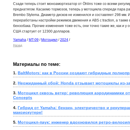
Сзади теперь стоит моноамортизатор от Öhlins тоже со всеми регулир
преднатягом. Касаемо тормозов, теперь у мотоцикла спереди пара 
Brembo Stylema. Диаметр дисков не изменился и составляет 298 мм. 
переработаны настройки режимов движения и ABS с traction, а также
бензобака. Прочие изменения тоже есть, они точно такие же, как и у
США стартует от 12300 долларов.
Yamaha
/
MT-09
/
Мотоцикл
/
2024
/
Назад
Материалы по теме:
1. 
BaltMotors: как в России создают гибридные полно
2. 
Неожиданный сбой: Honda отзывает мотоциклы из-за
3. 
Мотоцикл сквозь ветер: революция аэродинамики от W
Concepts
4. 
Гибрид от Yamaha: бензин, электричество и рекупера
максискутере!
5. 
Мотоцикл-паук: инженер вдохновился ретро-велосип