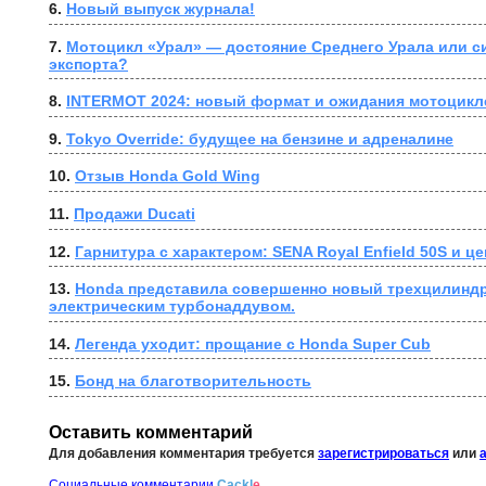
6. 
Новый выпуск журнала!
7. 
Мотоцикл «Урал» — достояние Среднего Урала или с
экспорта?
8. 
INTERMOT 2024: новый формат и ожидания мотоцикл
9. 
Tokyo Override: будущее на бензине и адреналине
10. 
Отзыв Honda Gold Wing
11. 
Продажи Ducati
12. 
Гарнитура с характером: SENA Royal Enfield 50S и це
13. 
Honda представила совершенно новый трехцилиндр
электрическим турбонаддувом.
14. 
Легенда уходит: прощание с Honda Super Cub
15. 
Бонд на благотворительность
Оставить комментарий
Для добавления комментария требуется
зарегистрироваться
или
Социальные комментарии
Cackl
e