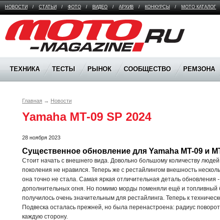
НОВОСТИ
/
СТАТЬИ
/
ФОТО
/
ВИДЕО
/
АРХИВ
/
КОНКУРСЫ
/
МОТО КАТАЛОГ
Moto Magazine
ТЕХНИКА
ТЕСТЫ
РЫНОК
СООБЩЕСТВО
РЕМЗОНА
Главная
→
Новости
Yamaha MT-09 SP 2024
28 ноября 2023
Существенное обновление для Yamaha MT-09 и MT-
Стоит начать с внешнего вида. Довольно большому количеству люде
поколения не нравился. Теперь же с рестайлингом внешность нескол
она точно не стала. Самая яркая отличительная деталь обновления 
дополнительных огня. Но помимо морды поменяли ещё и топливный б
получилось очень значительным для рестайлинга. Теперь к техническ
Подвеска осталась прежней, но была перенастроена: радиус поворота
каждую сторону.