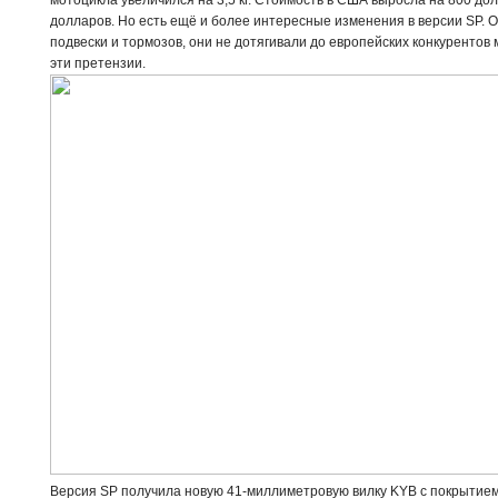
мотоцикла увеличился на 3,5 кг. Стоимость в США выросла на 800 до
долларов. Но есть ещё и более интересные изменения в версии SP. 
подвески и тормозов, они не дотягивали до европейских конкурентов
эти претензии.
Версия SP получила новую 41-миллиметровую вилку KYB с покрытием