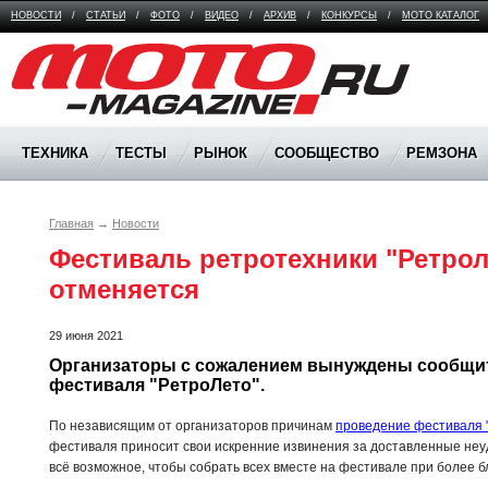
НОВОСТИ
/
СТАТЬИ
/
ФОТО
/
ВИДЕО
/
АРХИВ
/
КОНКУРСЫ
/
МОТО КАТАЛОГ
Moto Magazine
ТЕХНИКА
ТЕСТЫ
РЫНОК
СООБЩЕСТВО
РЕМЗОНА
Главная
→
Новости
Фестиваль ретротехники "Ретроле
отменяется
29 июня 2021
Организаторы с сожалением вынуждены сообщит
фестиваля "РетроЛето".
По независящим от организаторов причинам
проведение фестиваля 
фестиваля приносит свои искренние извинения за доставленные неу
всё возможное, чтобы собрать всех вместе на фестивале при более 