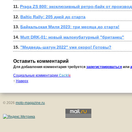
11. 
Praga ZS 800: эксклюзивный ретро-байк от произво
12. 
Baltic Rally: 205 дней до старта
13. 
Байкальская Миля 2023: три месяца до старта!
14. 
Mutt DRK-01: новый малокубатурный "британец"
15. 
"Медведь-шатун 2022" уже скоро! Готовы?
Оставить комментарий
Для добавления комментария требуется
зарегистрироваться
или
Социальные комментарии
Cackl
e
↑
Наверх
© 2026
moto-magazine.ru
.