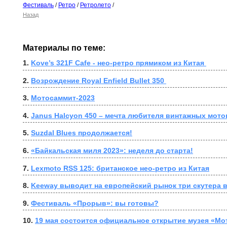
Фестиваль
/
Ретро
/
Ретролето
/
Назад
Материалы по теме:
1. 
Kove’s 321F Cafe - нео-ретро прямиком из Китая 
2. 
Возрождение Royal Enfield Bullet 350 
3. 
Мотосаммит-2023
4. 
Janus Halcyon 450 – мечта любителя винтажных мот
5. 
Suzdal Blues продолжается!
6. 
«Байкальская миля 2023»: неделя до старта!
7. 
Lexmoto RSS 125: британское нео-ретро из Китая
8. 
Keeway выводит на европейский рынок три скутера в
9. 
Фестиваль «Прорыв»: вы готовы?
10. 
19 мая состоится официальное открытие музея «Мо