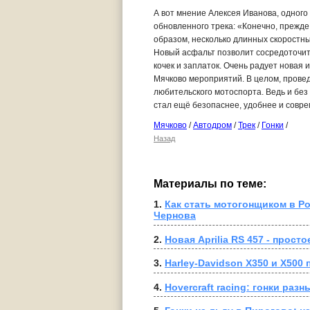
А вот мнение Алексея Иванова, одного
обновленного трека: «Конечно, прежде
образом, несколько длинных скоростн
Новый асфальт позволит сосредоточить
кочек и заплаток. Очень радует новая
Мячково мероприятий. В целом, провед
любительского мотоспорта. Ведь и без 
стал ещё безопаснее, удобнее и совр
Мячково
/
Автодром
/
Трек
/
Гонки
/
Назад
Материалы по теме:
1. 
Как стать мотогонщиком в Ро
Чернова
2. 
Новая Aprilia RS 457 - прост
3. 
Harley-Davidson X350 и X500
4. 
Hovercraft racing: гонки раз