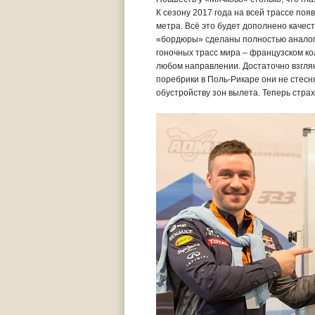
К сезону 2017 года на всей трассе поя
метра. Всё это будет дополнено каче
«бордюры» сделаны полностью аналоги
гоночных трасс мира – французском кол
любом направлении. Достаточно взгля
поребрики в Поль-Рикаре они не стес
обустройству зон вылета. Теперь стра