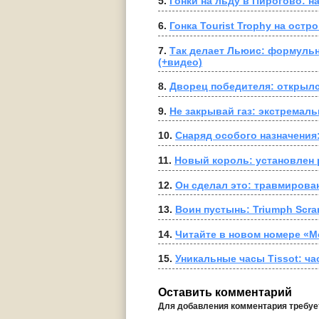
5. 
Гонки на льду в Пирогово: н
6. 
Гонка Tourist Trophy на остр
7. 
Так делает Льюис: формульн
(+видео)
8. 
Дворец победителя: открылс
9. 
Не закрывай газ: экстремаль
10. 
Снаряд особого назначения
11. 
Новый король: установлен 
12. 
Он сделал это: травмирова
13. 
Воин пустынь: Triumph Scra
14. 
Читайте в новом номере «Мо
15. 
Уникальные часы Tissot: ча
Оставить комментарий
Для добавления комментария требу