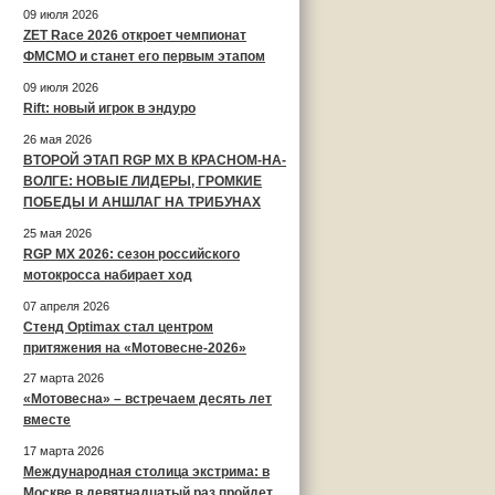
09 июля 2026
ZET Race 2026 откроет чемпионат
ФМСМО и станет его первым этапом
09 июля 2026
Rift: новый игрок в эндуро
26 мая 2026
ВТОРОЙ ЭТАП RGP MX В КРАСНОМ-НА-
ВОЛГЕ: НОВЫЕ ЛИДЕРЫ, ГРОМКИЕ
ПОБЕДЫ И АНШЛАГ НА ТРИБУНАХ
25 мая 2026
RGP MX 2026: сезон российского
мотокросса набирает ход
07 апреля 2026
Стенд Optimax стал центром
притяжения на «Мотовесне-2026»
27 марта 2026
«Мотовесна» – встречаем десять лет
вместе
17 марта 2026
Международная столица экстрима: в
Москве в девятнадцатый раз пройдет