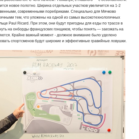
вится новое полотно. Ширина отдельных участков увеличится на 1-2
ственными, современными поребриками. Специально для Мячково
чными тем, что уложены на одной из самых высокотехнологичных
ьце Paul Ricard. При этом, они будут пригодны для езды по трассе в
нуть на онборды французских гонщиков, чтобы понять — заезжать на
няются. Крайне важный момент - должное внимание было уделено
ховать спортсменов будут широкие и эффективные гравийные ловушки.