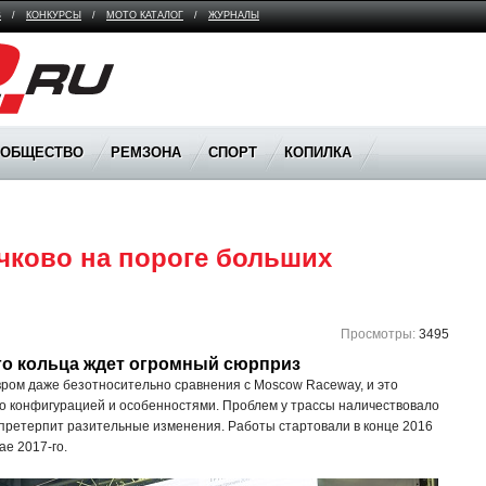
В
/
КОНКУРСЫ
/
МОТО КАТАЛОГ
/
ЖУРНАЛЫ
ООБЩЕСТВО
РЕМЗОНА
СПОРТ
КОПИЛКА
чково на пороге больших 
Просмотры:
3495
го кольца ждет огромный сюрприз
ром даже безотносительно сравнения с Moscow Raceway, и это
 его конфигурацией и особенностями. Проблем у трассы наличествовало
а претерпит разительные изменения. Работы стартовали в конце 2016
ае 2017-го.