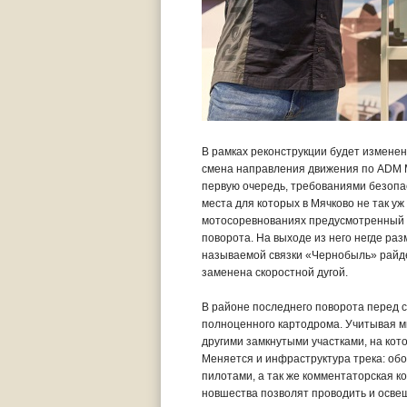
В рамках реконструкции будет изменен
смена направления движения по ADM Мя
первую очередь, требованиями безопа
места для которых в Мячково не так уж
мотосоревнованиях предусмотренный п
поворота. На выходе из него негде ра
называемой связки «Чернобыль» райдер
заменена скоростной дугой.
В районе последнего поворота перед 
полноценного картодрома. Учитывая м
другими замкнутыми участками, на кот
Меняется и инфраструктура трека: об
пилотами, а так же комментаторская к
новшества позволят проводить и осве