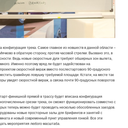
а конфигурация трека. Самое главное из новшеств в данной области –
чково в обратную сторону, против часовой стрелки. Вызвано это, в
сности. Ведь новые скоростные дуги требуют обширных зон вылета,
 много. Именно поэтому вряд ли будет задействован на
роектом скоростной вираж вместо послестартового 90-градусного
зместить гравийную ловушку требуемой площади. Кстати, на месте так
ы увидят скоростной вираж, а связка почти 90-градусных поворотов
старт-финишной прямой в трассу будет вписана конфигурация
ногочисленные срезки трека, он сможет функционировать совместно с
орых теперь можно будет проводить несколько обособленных заездов.
орудованы новые просторные залы для брифингов и занятий с
омната и новый современный пункт управления гонкой. Все эти
щать мероприятия любого масштаба.