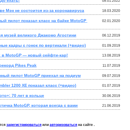
адо ехать!
08.01.2022
ове Мэн не состоится из-за коронавируса
18.03.2020
ый пилот показал класс на байке MotoGP 
02.01.2020
я музей великого Джакомо Агостини
06.12.2019
ные кадры с гонок по вертикали (+видео)
01.09.2019
: в MotoGP — новый сейфти-кар!
13.08.2019
рекорд Pikes Peak
11.07.2019
нный пилот MotoGP приехал на подиум
09.07.2019
mbler 1200 XE показал класс (+видео)
01.07.2019
то»: 70 лет в кольце
30.06.2019
стичка MotoGP, которая всегда с вами
21.06.2019
ется
зарегистрироваться
или
авторизоваться
на сайте .