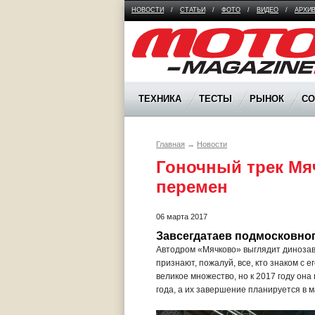
НОВОСТИ
/
СТАТЬИ
/
ФОТО
/
ВИДЕО
/
АРХИ
Moto Magazine
ТЕХНИКА
ТЕСТЫ
РЫНОК
С
Главная
→
Новости
Гоночный трек Мя
перемен
06 марта 2017
Завсегдатаев подмосковно
Автодром «Мячково» выглядит динозав
признают, пожалуй, все, кто знаком с
великое множество, но к 2017 году он
года, а их завершение планируется в м