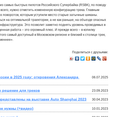
 из самых быстрых пилотов Российского Супербайка (RSBK), по поводу
 всего, нужно отметить измененную конфигурацию трека. Главным
ых поворотов, которым уступили место старые затычные шиканы.
ся на оптимальной траектории, а не как раньше, на объезде опасных
 инфраструктура. Это позволит заметно поднять уровень проводимых в
енная работа – это огромный плюс. И прежде всего – в копилку
того самый доступный в Московском регионе и близкий к столице трек,
еменнее».
Поделиться с друзьями:
ссии в 2025 году: откровения Александра 
06.07.2025
ое решение для треков
23.09.2023
 представлены на выставке Auto Shanghai 2023
30.04.2023
ные нужны (+видео)
10.01.2023