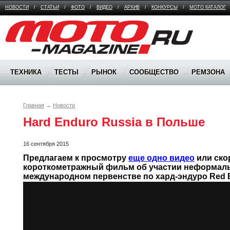
НОВОСТИ
/
СТАТЬИ
/
ФОТО
/
ВИДЕО
/
АРХИВ
/
КОНКУРСЫ
/
МОТО КАТАЛОГ
Moto Magazine
ТЕХНИКА
ТЕСТЫ
РЫНОК
СООБЩЕСТВО
РЕМЗОНА
Главная
→
Новости
Hard Enduro Russia в Польше
16 сентября 2015
Предлагаем к просмотру 
еще одно видео
 или ско
короткометражный фильм об участии неформаль
международном первенстве по хард-эндуро Red Bu