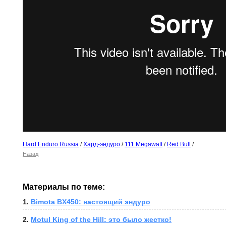
Hard Enduro Russia
/
Хард-эндуро
/
111 Megawatt
/
Red Bull
/
Назад
Материалы по теме:
1. 
Bimota BX450: настоящий эндуро
2. 
Motul King of the Hill: это было жестко!