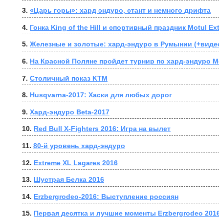
3. 
«Царь горы»: хард эндуро, стант и немного дрифта
4. 
Гонка King of the Hill и спортивный праздник Motul E
5. 
Железные и золотые: хард-эндуро в Румынии (+виде
6. 
На Красной Поляне пройдет турнир по хард-эндуро Mot
7. 
Столичный показ KTM
8. 
Husqvarna-2017: Хаски для любых дорог
9. 
Хард-эндуро Beta-2017
10. 
Red Bull X-Fighters 2016: Игра на вылет
11. 
80-й уровень хард-эндуро
12. 
Extreme XL Lagares 2016
13. 
Шустрая Белка 2016
14. 
Erzbergrodeo-2016: Выступление россиян
15. 
Первая десятка и лучшие моменты Erzbergrodeo 201