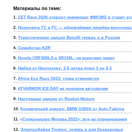
Материалы по теме:
1. 
ZET Race 2026 откроет чемпионат ФМСМО и станет ег
2. 
Husqvarna TC и FC — обновлённая линейка кроссовы
3. 
Туристические эндуро Benelli теперь и в России
4. 
Семейство K2R
5. 
Honda CRF300LS и XR150L: на коротких лапах
6. 
Набор от Hennessey: 3,5 литра плюс 2 по 0,3
7. 
Africa Eco Race 2023: гонка отменяется
8. 
ATVARMOR ICE DAY на ледовом автодроме
9. 
Настоящие эндуро от Rockot-Motors
10. 
Космический эндуро: BMW G450X от Auto Fabrica
11. 
«Суперэндуро Москва 2022»: все на соревнования
12. 
Электробайки Tromox: теперь и для бездорожья