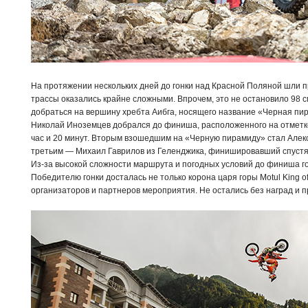
На протяжении нескольких дней до гонки над Красной Поляной шли п
трассы оказались крайне сложными. Впрочем, это не остановило 98
добраться на вершину хребта Аибга, носящего название «Черная пи
Николай Иноземцев добрался до финиша, расположенного на отметке 
час и 20 минут. Вторым взошедшим на «Черную пирамиду» стал Алекс
третьим — Михаил Гаврилов из Геленджика, финишировавший спустя
Из-за высокой сложности маршрута и погодных условий до финиша го
Победителю гонки досталась не только корона царя горы Motul King of
организаторов и партнеров мероприятия. Не остались без наград и пр