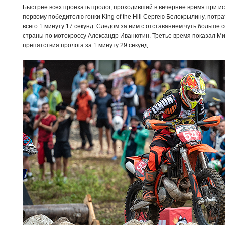
Быстрее всех проехать пролог, проходивший в вечернее время при и
первому победителю гонки King of the Hill Сергею Белокрылину, пот
всего 1 минуту 17 секунд. Следом за ним с отставанием чуть больше
страны по мотокроссу Александр Иванютин. Третье время показал М
препятствия пролога за 1 минуту 29 секунд.