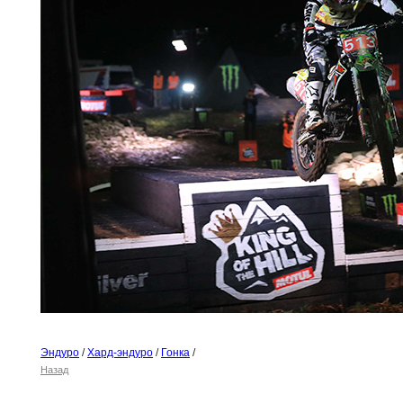
Эндуро
/
Хард-эндуро
/
Гонка
/
Назад