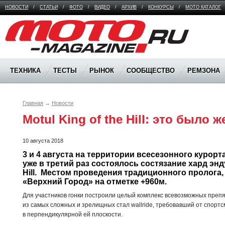
НОВОСТИ
/
СТАТЬИ
/
ФОТО
/
ВИДЕО
/
АРХИВ
/
КОНКУРСЫ
/
МОТО КАТАЛОГ
Moto Magazine
ТЕХНИКА
ТЕСТЫ
РЫНОК
СООБЩЕСТВО
РЕМЗОНА
Главная
→
Новости
Motul King of the Hill: это было ж
10 августа 2018
3 и 4 августа на территории всесезонного курорта
уже в третий раз состоялось состязание хард эндур
Hill.  Местом проведения традиционного пролога,
«Верхний Город» на отметке +960м. 
Для участников гонки построили целый комплекс всевозможных препя
из самых сложных и зрелищных стал wallride, требовавший от спорт
в перпендикулярной ей плоскости.