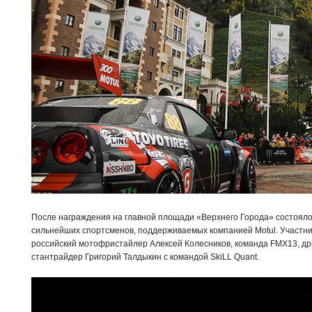
После награждения на главной площади «Верхнего Города» состояло
сильнейших спортсменов, поддерживаемых компанией Motul. Участни
российский мотофристайлер Алексей Колесников, команда FMX13, др
стантрайдер Григорий Талдыкин с командой SkiLL Quant.