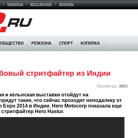
В
/
КОНКУРСЫ
/
МОТО КАТАЛОГ
/
ЖУРНАЛЫ
ООБЩЕСТВО
РЕМЗОНА
СПОРТ
КОПИЛКА
кубовый стритфайтер из Индии
Просмотры:
3653
я и кельнская выставки отойдут на 
придут такие, что сейчас проходят неподалеку от 
 Expo 2014 в Индии, Hero Motocorp показала еще 
 стритфайтер Hero Hastur.