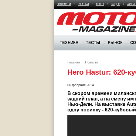
НОВОСТИ
/
СТАТЬИ
/
ФОТО
/
ВИДЕО
/
АРХИ
Moto Magazine
ТЕХНИКА
ТЕСТЫ
РЫНОК
С
Главная
→
Новости
Hero Hastur: 620-
06 февраля 2014
В скором времени миланска
задний план, а на смену им 
Нью-Дели. На выставке Auto
одну новинку - 620-кубовый