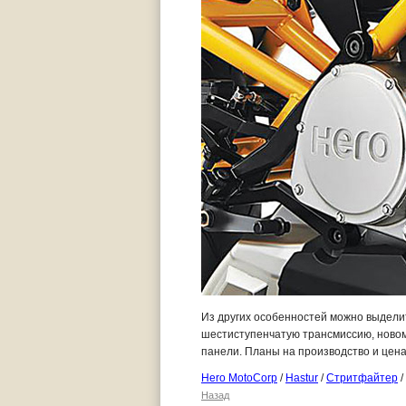
Из других особенностей можно выделит
шестиступенчатую трансмиссию, новом
панели. Планы на производство и цена
Hero MotoCorp
/
Hastur
/
Стритфайтер
/
Назад