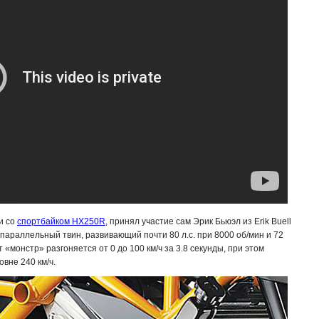
 и со
спортбайком HX250R
, принял участие сам Эрик Бьюэл из Erik Buell
 параллельный твин, развивающий почти 80 л.с. при 8000 об/мин и 72
т «монстр» разгоняется от 0 до 100 км/ч за 3.8 секунды, при этом
вне 240 км/ч.