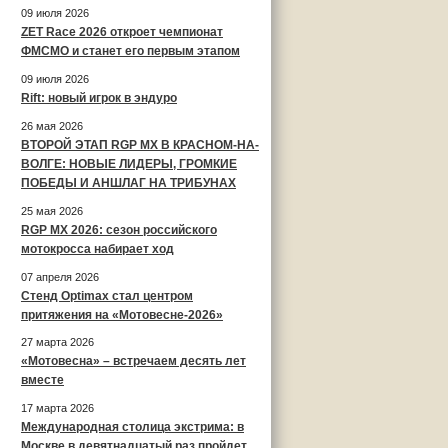
09 июля 2026
ZET Race 2026 откроет чемпионат
ФМСМО и станет его первым этапом
09 июля 2026
Rift: новый игрок в эндуро
26 мая 2026
ВТОРОЙ ЭТАП RGP MX В КРАСНОМ-НА-
ВОЛГЕ: НОВЫЕ ЛИДЕРЫ, ГРОМКИЕ
ПОБЕДЫ И АНШЛАГ НА ТРИБУНАХ
25 мая 2026
RGP MX 2026: сезон российского
мотокросса набирает ход
07 апреля 2026
Стенд Optimax стал центром
притяжения на «Мотовесне-2026»
27 марта 2026
«Мотовесна» – встречаем десять лет
вместе
17 марта 2026
Международная столица экстрима: в
Москве в девятнадцатый раз пройдет