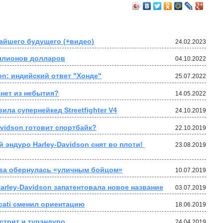
жайшего будущего (+видео)
24.02.2023
иллионов долларов
04.10.2022
tion: индийский ответ "Хонде"
25.07.2022
анет из небытия?
14.05.2022
ила супернейкед Streetfighter V4
24.10.2019
vidson готовит спортбайк?
22.10.2019
 эндуро Harley-Davidson снят во плоти! 
23.08.2019
usa обернулась «уличным бойцом»
10.07.2019
arley-Davidson запатентовала новое название
03.07.2019
cati сменил ориентацию
18.06.2019
 стрит и турэндуро
24.04.2019