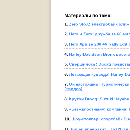
Материалы по теме:
1. 
Zero SR-X: электробайк бли
2. 
Hero и Zero: дружба за 60 м
3. 
Hero Xpulse 200 4V Rally Edi
4. 
Harley-Davidson Bronx восст
5. 
Свершилось: Ducati представ
6. 
Летающая кувалда: Harley-Da
7. 
Он настоящий! Туристический
(+видео)
8. 
Крутой Droog: Suzuki Hayab
9. 
«Безжалостный»: компания H
10. 
Шоу-стоппер: спортбайк Du
11. 
Indian превратит FTR1200 в