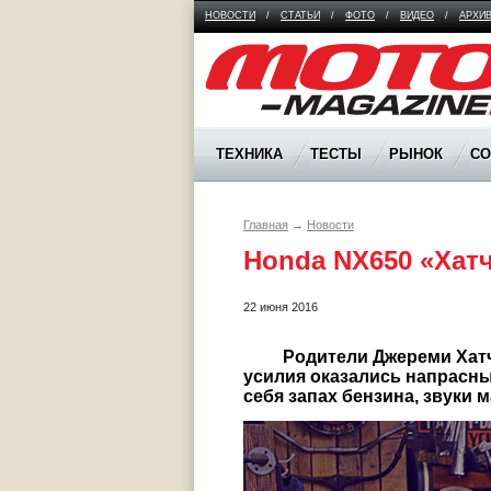
НОВОСТИ
/
СТАТЬИ
/
ФОТО
/
ВИДЕО
/
АРХИ
Moto Magazine
ТЕХНИКА
ТЕСТЫ
РЫНОК
С
Главная
→
Новости
Honda NX650 «Хат
22 июня 2016
	 Родители Джереми Хатча старались оградить его от мотоциклов. Но все 
усилия оказались напрасны.