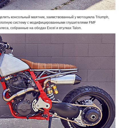
елить консольный маятник, заимствованный у мотоцикла
Triumph,
ыхлопную систему с модифицированными глушителями FMF
еса, собранные на ободах Excel и втулках Talon.