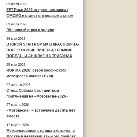
09 июля 2026
ZET Race 2026 откроет чемпионат
ФМСМО и станет его первым этапом
09 июля 2026
Rift: новый игрок в эндуро
26 мая 2026
ВТОРОЙ ЭТАП RGP MX В КРАСНОМ-НА-
ВОЛГЕ: НОВЫЕ ЛИДЕРЫ, ГРОМКИЕ
ПОБЕДЫ И АНШЛАГ НА ТРИБУНАХ
25 мая 2026
RGP MX 2026: сезон российского
мотокросса набирает ход
07 апреля 2026
Стенд Optimax стал центром
притяжения на «Мотовесне-2026»
27 марта 2026
«Мотовесна» – встречаем десять лет
вместе
17 марта 2026
Международная столица экстрима: в
Москве в девятнадцатый раз пройдет