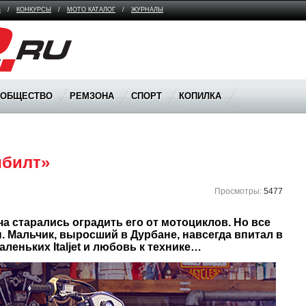
В
/
КОНКУРСЫ
/
МОТО КАТАЛОГ
/
ЖУРНАЛЫ
ООБЩЕСТВО
РЕМЗОНА
СПОРТ
КОПИЛКА
чбилт»
Просмотры:
5477
 Мальчик, выросший в Дурбане, навсегда впитал в 