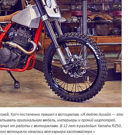
сией, Хатч постепенно пришел к мотоциклам.
«Я люблю дизайн — это
батывать оригинальную мебель, интерьеры и прочий ширпотреб,
лучал от работы с мотоциклами. В 12 лет я раздобыл Yamaha RZ50,
того мотоцикла началась моя карьера кастомайзера.»