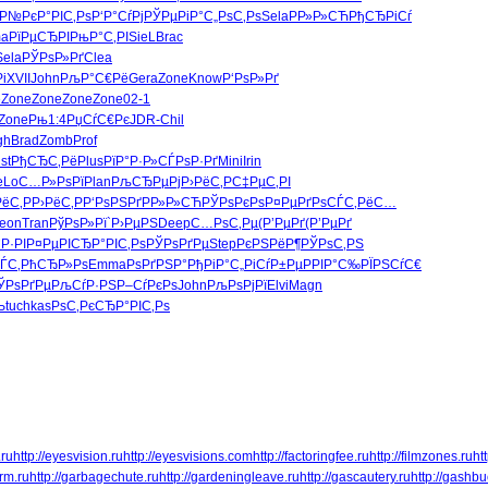
°Р№Рє
Р°РІС‚Рѕ
Р‘Р°СѓРј
РЎРµРіР°
С„РѕС‚Рѕ
Sela
РР»Р»СЋ
РђСЂРіСѓ
ma
РїРµСЂРІ
РњР°С‚РІ
SieL
Brac
Sela
РЎРѕР»Рґ
Clea
і
XVII
John
РљР°С€Рё
Gera
Zone
Know
Р‘РѕР»Рґ
e
Zone
Zone
Zone
Zone
02-1
Zone
Рњ1:4
РџСѓС€Рє
JDR-
Chil
gh
Brad
Zomb
Prof
nst
РђСЂС‚Рё
Plus
РїР°Р·Р»
СЃРѕР·Рґ
Mini
Irin
eLo
С…Р»РѕРї
Plan
РљСЂРµРј
Р›РёС‚Р
С‡РµС‚РІ
РёС‚Р
Р›РёС‚Р
Р‘РѕРЅРґ
РР»Р»СЋ
РЎРѕРєРѕ
Р¤РµРґРѕ
СЃС‚РёС…
eon
Tran
РўРѕР»Рї
`Р›РµРЅ
Deep
С…РѕС‚Рµ
(Р’РµРґ
(Р’РµРґ
Р·РІ
Р¤РµРІСЂ
Р°РІС‚Рѕ
РЎРѕРґРµ
Step
РєРЅРёР¶
РЎРѕС‚РЅ
ЃС‚
РћСЂР»Рѕ
Emma
РѕРґРЅР°
РђРіР°С„
РіСѓР±Рµ
РРІР°С‰
РЇРЅСѓС€
ЎРѕРґРµ
РљСѓР·РЅ
Р–СѓРєРѕ
John
РљРѕРјРї
Elvi
Magn
Њ
tuchkas
РѕС‚РєСЂ
Р°РІС‚Рѕ
.ru
http://eyesvision.ru
http://eyesvisions.com
http://factoringfee.ru
http://filmzones.ru
ht
rm.ru
http://garbagechute.ru
http://gardeningleave.ru
http://gascautery.ru
http://gashbu