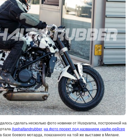
далось сделать несколько фото новинки от Husqvarna, построенной на
ортала
Asphaltandrubber
,
на фото проект под названием «кафе-рейсер
на базе боевого мотарда, показанного на той же выставке в Милане.