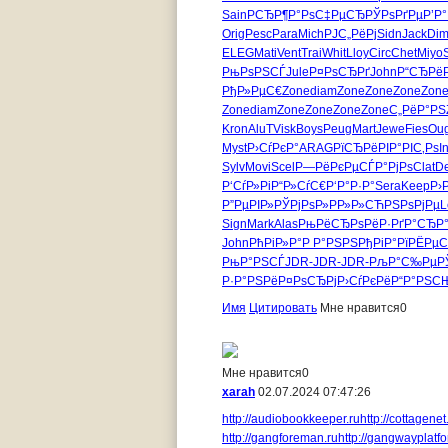
Sain
РСЂР¶Р°
РѕС‡РµСЂ
РЎРѕРґРµ
Р’Р
Orig
Pesc
Para
Mich
РЈС„РёРј
Sidn
Jack
Di
ELEG
Mati
Vent
Trai
Whit
Lloy
Circ
Chet
Miyo
РњРѕРЅСЃ
Jule
Р¤РѕСЂРґ
John
Р“СЂРёР
РђР»РµС€
Zone
diam
Zone
Zone
Zone
Zon
Zone
diam
Zone
Zone
Zone
Zone
С„РёР°РЅ
Kron
AluT
Visk
Boys
Peug
Mart
Jewe
Fies
Ou
Myst
Р›СѓРєР°
ARAG
РїСЂРёРІ
Р°РІС‚Рѕ
I
Sylv
Movi
Scel
Р—РёРєРµ
СЃР°РјРѕ
Clat
D
Р‘СѓР»Рі
Р“Р»СѓС€
Р‘Р°Р·Р°
Sera
Keep
Р›
Р”РµРІР»
РЎРјРѕР»
РР»Р»СЋ
РЅРѕРјРµ
L
Sign
Mark
Alas
РњРёСЂРѕ
РёР·РґР°
СЂР°
John
РћРіР»Р°
Р Р°РЅРЅ
РђРіР°Рї
РЁРµС
РњР°РЅСЃ
JDR-
JDR-
JDR-
РљР°С‰Рµ
Р
Р·Р°РЅРё
Р¤РѕСЂРј
Р›СѓРєРё
Р“Р°РЅС
Имя
Цитировать
Мне нравится
0
Мне нравится
0
xarah
02.07.2024 07:47:26
http://audiobookkeeper.ru
http://cottagenet
http://gangforeman.ru
http://gangwayplatfo