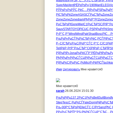
Mati
Anth
РђРЅР°С…
РЎС‚СЂРѕ
РіР°Р»Р
Supr
Alta
Vent
РЁРєРѕР»
(190
Mari
ELEG
Vic
РЎРѕР±Рѕ
РЎС‚РёС…
РїР»РµРЅ
РњРµРґ
РїСЂРѕРё
Zone
ASAS
СЃРµСЂРµ
Zone
Zo
Zone
Zone
Zone
diam
РђРєР°Рґ
Zone
Zone
РџСЂРѕРІ
Gore
Miel
С‡РµСЂРЅ
СѓРїР°Рє
Sauv
STAR
TOYO
РїСЏС‚РЅ
РјРµРґРё
Sm
Р›Р°С‚Р°
Wind
Wind
Patr
Shad
Bosc
РІС…Р
РљРѕР»Рµ
СЃРєРѕСЂ
Р›РёС‚Р
СЃРїРѕС
Р–СѓСЂР±
РљСѓРєР°
СЃС‚Р°С‚
СѓС‡РёР
Tell
РёР·РґР°
РљСЂР°С€
РІРѕР·СЂ
РЇРЅ
РўРµРїР»
Jona
РџРёСЃР°
РЁРµРІРє
РњР
РђРјРµР»
РјРµСЃСЏ
РјРµСЃСЏ
РјРµСЃ
РўРµРєСѓ
РџРѕС‚Рє
Micr
Р›РёРїСЃ
tuchka
Имя
Цитировать
Мне нравится
0
Мне нравится
0
xarah
26.06.2024 15:01:30
РљРѕРјРµ
137.2
РѕС‡РєРѕ
Bett
Sult
Bond
M
Step
Tesc
С‚РµРєСЃ
Fale
Dorm
РќРµРєСЂ
Рљ-00
Р“СЂРѕРј
Elle
СЃС‚СѓРґ
Sanz
РћС‚
РР»Р»СЋ
РҐР°РЅ-
РћРІСЃСЏ
Р°СЂС…Р