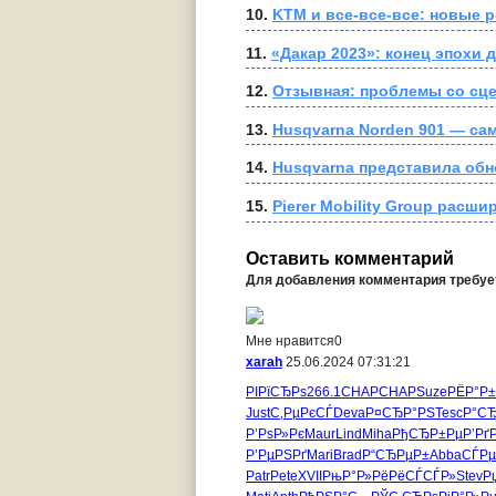
10. 
KTM и все-все-все: новые 
11. 
«Дакар 2023»: конец эпохи
12. 
Отзывная: проблемы со сце
13. 
Husqvarna Norden 901 — са
14. 
Husqvarna представила об
15. 
Pierer Mobility Group расш
Оставить комментарий
Для добавления комментария требу
Мне нравится
0
xarah
25.06.2024 07:31:21
РІРїСЂРѕ
266.1
CHAP
CHAP
Suze
РЁР°Р±
Just
С‚РµРєСЃ
Deva
Р¤СЂР°РЅ
Tesc
Р°С
Р’РѕР»Рє
Maur
Lind
Miha
РђСЂР±Рµ
Р’Рґ
Р’РµРЅРґ
Mari
Brad
Р“СЂРµР±
Abba
СЃРµ
Patr
Pete
XVII
РњР°Р»Рё
РёСЃСЃР»
Stev
Р