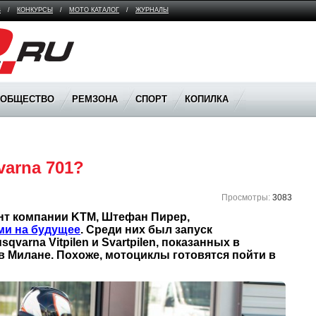
В
/
КОНКУРСЫ
/
МОТО КАТАЛОГ
/
ЖУРНАЛЫ
ООБЩЕСТВО
РЕМЗОНА
СПОРТ
КОПИЛКА
arna 701?
Просмотры:
3083
В марте этого года президент компании KTM, Штефан Пирер, 
ми на будущее
. Среди них был запуск 
varna Vitpilen и Svartpilen, показанных в 
 Милане. Похоже, мотоциклы готовятся пойти в 