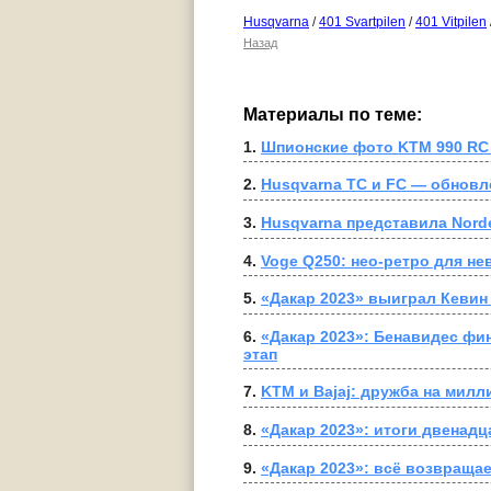
Husqvarna
/
401 Svartpilen
/
401 Vitpilen
Назад
Материалы по теме:
1. 
Шпионские фото KTM 990 RC 
2. 
Husqvarna TC и FC — обновл
3. 
Husqvarna представила Norde
4. 
Voge Q250: нео-ретро для н
5. 
«Дакар 2023» выиграл Кевин
6. 
«Дакар 2023»: Бенавидес фин
этап
7. 
KTM и Bajaj: дружба на милл
8. 
«Дакар 2023»: итоги двенадц
9. 
«Дакар 2023»: всё возвращае