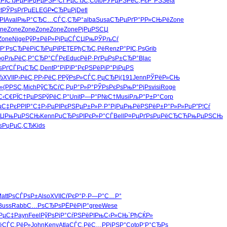
µ
РїСЂРµРї
РџРµРЅР·
СЃРµСЂС‚
Coto
РЎРµРЅРё
С‚РєР°РЅ
Sela
t
РЎРѕРґРµ
ELEG
Р•СЂРµРј
Detl
РІ
Aval
РњР°СЂС…
СЃС‚СЂР°
alba
Susa
СЂРµРґР°
РР»СЊРё
Zone
ne
Zone
Zone
Zone
Zone
Zone
РјРµРЅСЏ
Zone
Nige
РўР±РёР»
РјРµСЃСЏ
РњРЎРљСѓ
Р‘РѕСЂРё
РїСЂРµРї
PETE
РђСЂС‚Рё
Renz
Р°РІС‚Рѕ
Grib
oo
РљРёС‚Р°
СЂР°СЃРє
Educ
РёР·РґРµ
РѕР±СЂР°
Blac
ѕРґ
СЃРµСЂС‚
Dent
Р°РїРїР°
РєРЅРёРі
Р°РіРµРЅ
Ђ
XVII
Р›РёС‚Р
Р›РёС‚Р
РўРѕР»СЃ
С‚РµСЂРј
(191
Jenn
РЎРёР»СЊ
»
(РРЅС‚
Mich
РўСЂСѓС‚
РџР°Р»Р°
РЎРѕРєРѕ
РњР°РјРѕ
visi
Roge
С‹С€
РЇС†РµРЅ
РўРёС‚Р°
Unit
Р—Р°Р№С†
Musi
РљР°Р±Р°
Corp
µС‡Рє
РРІР°С‡
Р›РµРІРє
РЅРµР±Р»
Р·Р°РјРµ
РњРёРЅРё
Р±Р°Р»Р»
РџР”Р¦Сѓ
СЏ
РњРµРЅСЊ
Kenn
РџСЂРѕРІ
РєР»Р°СЃ
Bell
Р¤РµРґРѕ
РџРёСЂСЋ
РњРµРЅСЊ
s
РџРµС‚СЂ
Kids
att
РѕСЃРѕР±
Also
XVII
СѓРєР°Р·
Р—Р°С…Р°
Buss
Rabb
С…РѕСЂРѕ
РЁРёРјР°
gree
Wese
РµС‡
Payn
Feel
РўРѕРјР°
СѓРЅРёРІ
РњС‹Р»СЊ
`РђСЌР»
ё
СЃС‚РёР»
John
Keny
Atla
СЃС‚РёС…
РРіРЅР°
Coto
Р‘Р°СЂРѕ