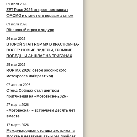
09 июля 2026
ZET Race 2026 откроет чемпионат
ФМСМО и станет его первым этапом
09 июля 2026
Rift: новый игрок в эндуро
26 мая 2026
ВТОРОЙ ЭТАП RGP MX В КРАСНОМ-НА-
ВОЛГЕ: НОВЫЕ ЛИДЕРЫ, ГРОМКИЕ
ПОБЕДЫ И АНШЛАГ НА ТРИБУНАХ
25 мая 2026
RGP MX 2026: сезон российского
мотокросса набирает ход
07 апреля 2026
Стенд Optimax стал центром
притяжения на «Мотовесне-2026»
27 марта 2026
«Мотовесна» – встречаем десять лет
вместе
17 марта 2026
Международная столица экстрима: в
Москве в девятнадцатый раз пройдет