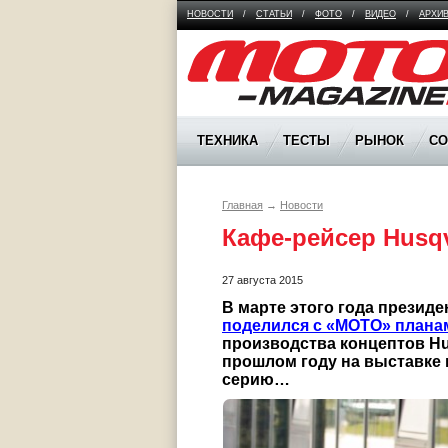
НОВОСТИ
/
СТАТЬИ
/
ФОТО
/
ВИДЕО
/
АРХИ
Moto Magazine
ТЕХНИКА
ТЕСТЫ
РЫНОК
С
Главная
→
Новости
Кафе-рейсер Husqv
27 августа 2015
поделился с «МОТО» плана
производства концептов Husq
прошлом году на выставке в
серию…