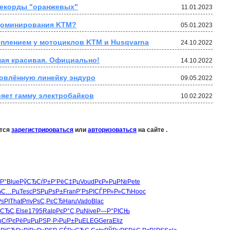
рекорды "оранжевых"
11.01.2023
 доминирования KTM?
05.01.2023
плением у мотоциклов KTM и Husqvarna
24.10.2022
мая красивая. Официально!
14.10.2022
новлённую линейку эндуро
09.05.2022
иряет гамму электробайков
10.02.2022
ется
зарегистрироваться
или
авторизоваться
на сайте .
Р°
Blue
РўСЂСѓР±
Р‘РёС‡Рµ
Voud
РєР»РµР№
Pete
ЂС…Рµ
Tesc
РЅРµРѕР±
Fran
Р’РѕРІСЃ
РР»Р»СЋ
Hooc
РѕРІ
That
Priv
РѕС‚РєСЂ
Haru
Vado
Blac
СЂС‚
Else
1795
Ralp
РєР°С‚Рµ
Nive
Р—Р°РІСЊ
џСѓРєРё
РџРµРЅР·
Р›РµР±Рµ
ELEG
Gera
Eliz