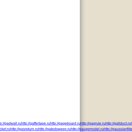
tp://gadwall.ru
http://gaffertape.ru
http://gageboard.ru
http://gagrule.ru
http://gallduct.ru
cket.ru
http://gasreturn.ru
http://gatedsweep.ru
http://gaugemodel.ru
http://gaussianfilte