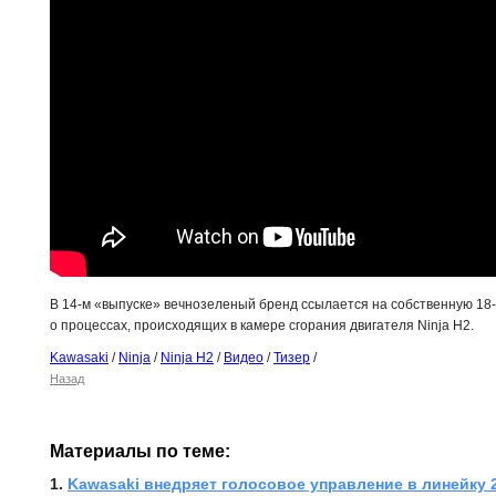
В 14-м «выпуске» вечнозеленый бренд ссылается на собственную 18-
о процессах, происходящих в камере сгорания двигателя Ninja H2.
Kawasaki
/
Ninja
/
Ninja H2
/
Видео
/
Тизер
/
Назад
Материалы по теме:
1. 
Kawasaki внедряет голосовое управление в линейку 