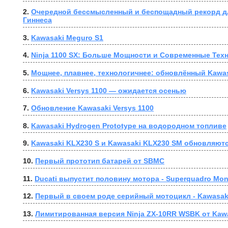
2. 
Очередной бессмысленный и беспощадный рекорд дл
Гиннеса
3. 
Kawasaki Meguro S1
4. 
Ninja 1100 SX: Больше Мощности и Современные Тех
5. 
Мощнее, плавнее, технологичнее: обновлённый Kawas
6. 
Kawasaki Versys 1100 — ожидается осенью
7. 
Обновление Kawasaki Versys 1100
8. 
Kawasaki Hydrogen Prototype на водородном топливе
9. 
Kawasaki KLX230 S и Kawasaki KLX230 SM обновляютс
10. 
Первый прототип батарей от SBMC
11. 
Ducati выпустит половину мотора - Superquadro Mo
12. 
Первый в своем роде серийный мотоцикл - Kawasaki 
13. 
Лимитированная версия Ninja ZX-10RR WSBK от Kaw