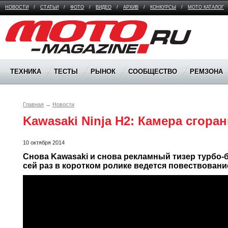
НОВОСТИ
/
СТАТЬИ
/
ФОТО
/
ВИДЕО
/
АРХИВ
/
КОНКУРСЫ
/
МОТО КАТАЛОГ
Moto Magazine
ТЕХНИКА
ТЕСТЫ
РЫНОК
СООБЩЕСТВО
РЕМЗОНА
Главная
→
Новости
Kawasaki Ninja H2: Камера сгора
10 октября 2014
Снова Kawasaki и снова рекламный тизер турбо-ба
сей раз в коротком ролике ведется повествован