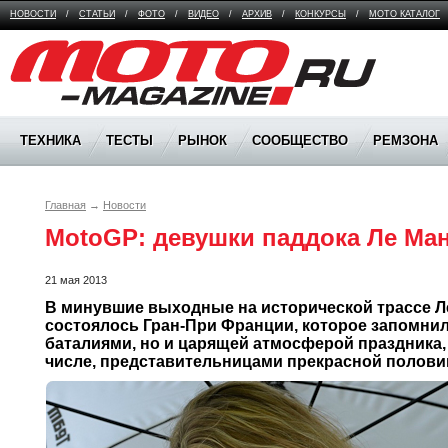
НОВОСТИ
/
СТАТЬИ
/
ФОТО
/
ВИДЕО
/
АРХИВ
/
КОНКУРСЫ
/
МОТО КАТАЛОГ
Moto Magazine
ТЕХНИКА
ТЕСТЫ
РЫНОК
СООБЩЕСТВО
РЕМЗОНА
Главная
→
Новости
MotoGP: девушки паддока Ле Ма
21 мая 2013
В минувшие выходные на исторической трассе Ле
состоялось Гран-При Франции, которое запомнил
баталиями, но и царящей атмосферой праздника,
числе, представительницами прекрасной полови