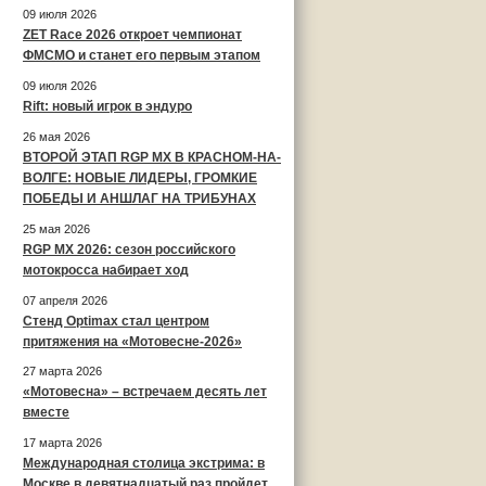
09 июля 2026
ZET Race 2026 откроет чемпионат
ФМСМО и станет его первым этапом
09 июля 2026
Rift: новый игрок в эндуро
26 мая 2026
ВТОРОЙ ЭТАП RGP MX В КРАСНОМ-НА-
ВОЛГЕ: НОВЫЕ ЛИДЕРЫ, ГРОМКИЕ
ПОБЕДЫ И АНШЛАГ НА ТРИБУНАХ
25 мая 2026
RGP MX 2026: сезон российского
мотокросса набирает ход
07 апреля 2026
Стенд Optimax стал центром
притяжения на «Мотовесне-2026»
27 марта 2026
«Мотовесна» – встречаем десять лет
вместе
17 марта 2026
Международная столица экстрима: в
Москве в девятнадцатый раз пройдет