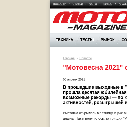
НОВОСТИ
/
СТАТЬИ
/
ФОТО
/
ВИДЕО
/
АРХИ
Moto Magazine
ТЕХНИКА
ТЕСТЫ
РЫНОК
С
Главная
→
Новости
"Мотовесна 2021" 
08 апреля 2021
В прошедшие выходные в "Э
прошла десятая юбилейная 
возможные рекорды — по ко
активностей, розыгрышей и
Выставка открылась в пятницу, и уже в
аншлаг. Так и получилось: за три дня "