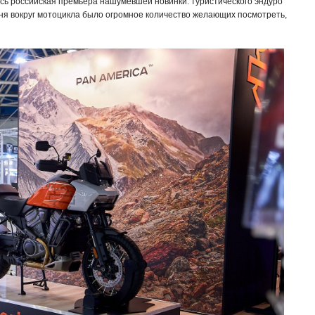
лась российская премьера нашумевшей новинки: туристического эндуро
 дня вокруг мотоцикла было огромное количество желающих посмотреть,