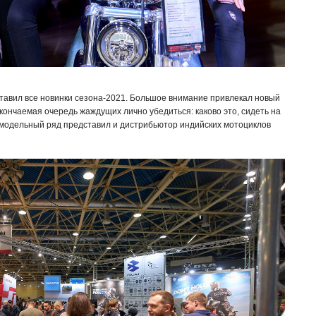
авил все новинки сезона-2021. Большое внимание привлекал новый
кончаемая очередь жаждущих лично убедиться: каково это, сидеть на
 модельный ряд представил и дистрибьютор индийских мотоциклов