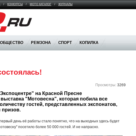
В
/
КОНКУРСЫ
/
МОТО КАТАЛОГ
/
ЖУРНАЛЫ
ООБЩЕСТВО
РЕМЗОНА
СПОРТ
КОПИЛКА
состоялась!
Просмотры:
3269
кспоцентре" на Красной Пресне 
выставка "Мотовесна", которая побила все 
личеству гостей, представленных экспонатов, 
 призов.
 первый день её работы стало понятно, что на выходных здесь будет
Мотовесну" посетило более 50 000 гостей. И не напрасно.