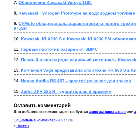
7. 
Обновление Kawasaki Versys 1100
8. 
Kawasaki Hydrogen Prototype на водородном топливе
9. 
CFMoto обнародовала характеристики нового трехци
675SR
10. 
Kawasaki KLX230 S и Kawasaki KLX230 SM обновляют
11. 
Первый прототип батарей от SBMC
12. 
Первый в своем роде серийный мотоцикл - Kawasaki 
13. 
Компания Voge представила спортбайк RR 666 S в К
14. 
Новая Aprilia RS 457 - простое решение для треков
15. 
Zeths ZFR 525 R - удивительный премиум
Оставить комментарий
Для добавления комментария требуется
зарегистрироваться
или
Социальные комментарии
Cackl
e
↑
Наверх