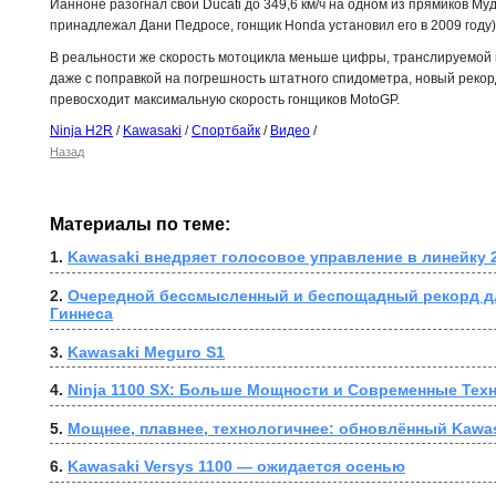
Ианноне разогнал свой Ducati до 349,6 км/ч на одном из прямиков Му
принадлежал Дани Педросе, гонщик Honda установил его в 2009 году)
В реальности же скорость мотоцикла меньше цифры, транслируемой 
даже с поправкой на погрешность штатного спидометра, новый рекорд
превосходит максимальную скорость гонщиков MotoGP.
Ninja H2R
/
Kawasaki
/
Спортбайк
/
Видео
/
Назад
Материалы по теме:
1. 
Kawasaki внедряет голосовое управление в линейку 
2. 
Очередной бессмысленный и беспощадный рекорд дл
Гиннеса
3. 
Kawasaki Meguro S1
4. 
Ninja 1100 SX: Больше Мощности и Современные Тех
5. 
Мощнее, плавнее, технологичнее: обновлённый Kawas
6. 
Kawasaki Versys 1100 — ожидается осенью