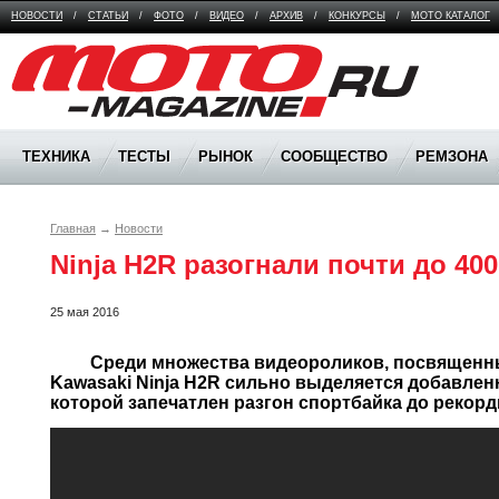
НОВОСТИ
/
СТАТЬИ
/
ФОТО
/
ВИДЕО
/
АРХИВ
/
КОНКУРСЫ
/
МОТО КАТАЛОГ
Moto Magazine
ТЕХНИКА
ТЕСТЫ
РЫНОК
СООБЩЕСТВО
РЕМЗОНА
Главная
→
Новости
Ninja H2R разогнали почти до 400
25 мая 2016
	 Среди множества видеороликов, посвященных спортивной новинке 
Kawasaki Ninja H2R сильно выделяется добавленна