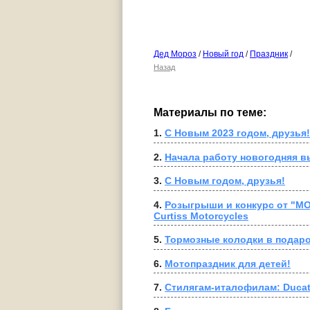
Дед Мороз
/
Новый год
/
Праздник
/
Назад
Материалы по теме:
1. 
С Новым 2023 годом, друзья!
2. 
Начала работу новогодняя в
3. 
С Новым годом, друзья!
4. 
Розыгрыши и конкурс от "МО
Curtiss Motorcycles
5. 
Тормозные колодки в подаро
6. 
Мотопраздник для детей!
7. 
Стилягам-италофилам: Ducat