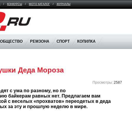
В
/
КОНКУРСЫ
/
МОТО КАТАЛОГ
/
ЖУРНАЛЫ
ООБЩЕСТВО
РЕМЗОНА
СПОРТ
КОПИЛКА
ушки Деда Мороза 
Просмотры:
2587
ят с ума по разному, но по 
ию байкерам равных нет. Предлагаем вам 
ой с веселых «прохватов» переодетых в деда 
ых за эту и прошлую неделю в мире.