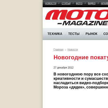
НОВОСТИ
/
СТАТЬИ
/
ФОТО
/
ВИДЕО
/
АРХИ
Moto Magazine
ТЕХНИКА
ТЕСТЫ
РЫНОК
С
Главная
→
Новости
Новогодние покат
27 декабря 2012
В новогоднюю пору все сход
креативности и сумасшеств
насладиться видео-подборк
Мороза «дядек», совершенн