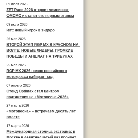
09 июля 2026
ZET Race 2026 откроет чемпионат
ФМСМО и станет его первым этапом
09 июля 2026
Rift: новый игрок в эндуро
26 мая 2026
ВТОРОЙ ЭТАП RGP MX В КРАСНОМ-НА-
ВОЛГЕ: НОВЫЕ ЛИДЕРЫ, ГРОМКИЕ
ПОБЕДЫ И АНШЛАГ НА ТРИБУНАХ
25 мая 2026
RGP MX 2026: сезон российского
мотокросса набирает ход
07 апреля 2026
Стенд Optimax стал центром
притяжения на «Мотовесне-2026»
27 марта 2026
«Мотовесна» – встречаем десять лет
вместе
17 марта 2026
Международная столица экстрима: в
Москве в девятнадцатый раз пройдет