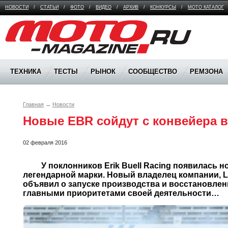
НОВОСТИ
/
СТАТЬИ
/
ФОТО
/
ВИДЕО
/
АРХИВ
/
КОНКУРСЫ
/
МОТО КАТАЛОГ
Moto Magazine
ТЕХНИКА
ТЕСТЫ
РЫНОК
СООБЩЕСТВО
РЕМЗОНА
Главная
→
Новости
Новые EBR сойдут с конвейера в
02 февраля 2016
	 У поклонников Erik Buell Racing появилась новая надежда на возрождение 
легендарной марки. Новый владелец компании, Liqu
объявил о запуске производства и восстановлен