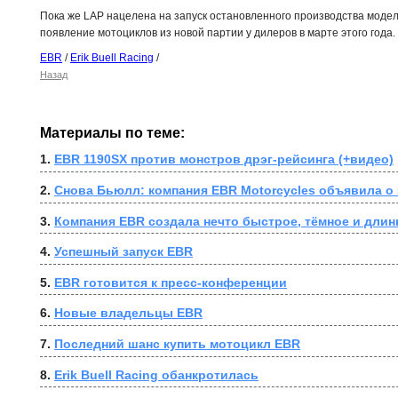
Пока же
LAP нацелена на запуск остановленного производства моде
появление мотоциклов из новой партии у дилеров в марте этого года.
EBR
/
Erik Buell Racing
/
Назад
Материалы по теме:
1. 
EBR 1190SX против монстров дрэг-рейсинга (+видео)
2. 
Снова Бьюлл: компания EBR Motorcycles объявила о
3. 
Компания EBR создала нечто быстрое, тёмное и длин
4. 
Успешный запуск EBR
5. 
EBR готовится к пресс-конференции
6. 
Новые владельцы EBR
7. 
Последний шанс купить мотоцикл EBR
8. 
Erik Buell Racing обанкротилась