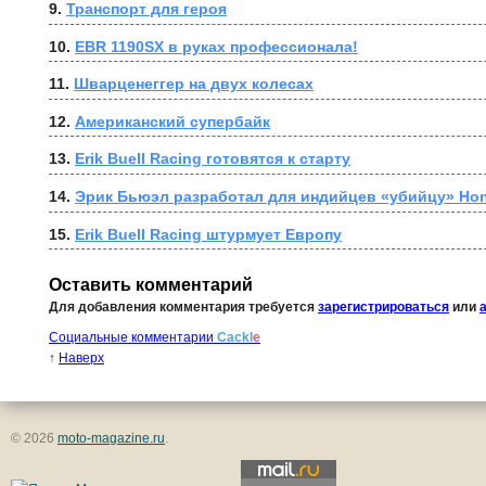
9. 
Транспорт для героя
10. 
EBR 1190SX в руках профессионала!
11. 
Шварценеггер на двух колесах
12. 
Американский супербайк
13. 
Erik Buell Racing готовятся к старту
14. 
Эрик Бьюэл разработал для индийцев «убийцу» Ho
15. 
Erik Buell Racing штурмует Европу
Оставить комментарий
Для добавления комментария требуется
зарегистрироваться
или
Социальные комментарии
Cackl
e
↑
Наверх
© 2026
moto-magazine.ru
.