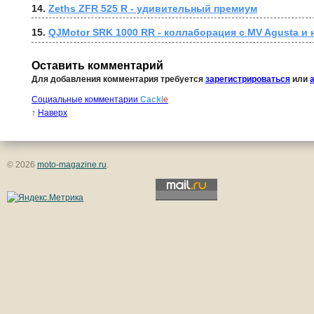
14. 
Zeths ZFR 525 R - удивительный премиум
15. 
QJMotor SRK 1000 RR - коллаборация с MV Agusta и
Оставить комментарий
Для добавления комментария требуется
зарегистрироваться
или
Социальные комментарии
Cackl
e
↑
Наверх
© 2026
moto-magazine.ru
.