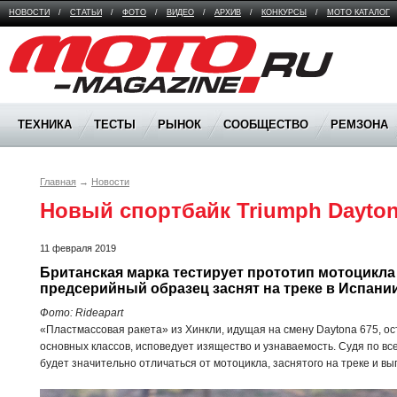
НОВОСТИ
/
СТАТЬИ
/
ФОТО
/
ВИДЕО
/
АРХИВ
/
КОНКУРСЫ
/
МОТО КАТАЛОГ
Moto Magazine
ТЕХНИКА
ТЕСТЫ
РЫНОК
СООБЩЕСТВО
РЕМЗОНА
Главная
→
Новости
Новый спортбайк Triumph Dayton
11 февраля 2019
Британская марка тестирует прототип мотоцикла
предсерийный образец заснят на треке в Испании
Фото: Rideapart
«Пластмассовая ракета» из Хинкли, идущая на смену Daytona 675, ос
основных классов, исповедует изящество и узнаваемость. Судя по вс
будет значительно отличаться от мотоцикла, заснятого на треке и вы