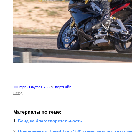
Triumph
/
Daytona 765
/
Спортбайк
/
Назад
Материалы по теме:
1. 
Бонд на благотворительность
2. 
Обновленный Speed Twin 900: совершенство классик