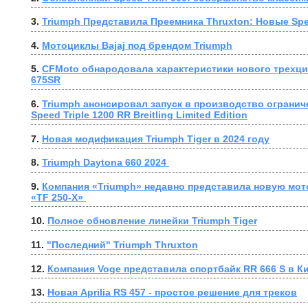
3. 
Triumph Представила Преемника Thruxton: Новые Spe
4. 
Мотоциклы Bajaj под брендом Triumph
5. 
CFMoto обнародовала характеристики нового трехци
675SR
6. 
Triumph анонсировал запуск в производство огранич
Speed Triple 1200 RR Breitling Limited Edition
7. 
Новая модификация Triumph Tiger в 2024 году
8. 
Triumph Daytona 660 2024 
9. 
Компания «Triumph» недавно представила новую мот
«TF 250-X» 
10. 
Полное обновление линейки Triumph Tiger
11. 
"Последний" Triumph Thruxton
12. 
Компания Voge представила спортбайк RR 666 S в К
13. 
Новая Aprilia RS 457 - простое решение для треков